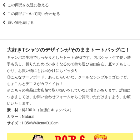
この商品を友達に教える
この商品について問い合わせる
買い物を続ける
大好きTシャツのデザインがそのままトートバッグに！
キャンバス生地でしっかりとしたトートBAGです。内ポケット付で使い勝
手も良し。折りたためば小さくなるので持ち運び自由自在。底マチもしっ
かり、お買い物にもお出かけにもピッタリ！
◎こんなサーフボード、あったらいいな。クールなシンプルロゴだけど、
ちょこんとデニスがカワイイね！
※こちらの商品は実店舗で取り扱いをしていない場合があります。詳細に
つきましては、お問い合わせフォームからご質問いただけますよう、お願
いいたします。
素 材：
綿100％（無漂白キャンバス）
カラー：
Natural
サイズ：
H35×W40cm×D10cm