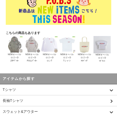
こちらの商品もあります
NEWオーバル
NEWオーバル
NEWオーバル
NEWオーバル
NEWオーバル
NEWオーバル
ロゴ＋D
ロゴ＋D
ロゴ＋D
ロゴ＋D
ロゴ＋D
ロゴ＋D
ZIPﾊﾟｰｶｰ
PULLﾊﾟｰｶｰ
ロンT
Tシャツ
ｴｺﾊﾞｯｸﾞ
ﾏｸﾞﾈｯﾄ
アイテムから探す
Tシャツ
長袖Tシャツ
スウェット&アウター