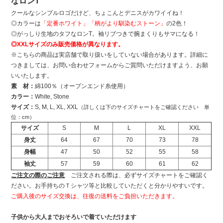
なロンT
クールなシンプルロゴだけど、ちょこんとデニスがカワイイね！
◎カラーは
「定番ホワイト」「柄がより馴染むストーン」
の2色！
◎がっしり生地のタフなロンT。袖リブつきで腕まくりもサマになる！
◎XXLサイズのみ販売価格が異なります。
※こちらの商品は実店舗で取り扱いをしていない場合があります。詳細に
つきましては、お問い合わせフォームからご質問いただけますよう、お願
いいたします。
素 材：
綿100％（オープンエンド糸使用）
カラー：
White, Stone
サイズ：
S, M, L, XL, XXL
（詳しくは下のサイズチャートをご確認ください 単
位：cm）
サイズ
S
M
L
XL
XXL
身丈
64
67
70
73
78
身幅
47
50
52
55
58
袖丈
57
59
60
61
62
ご注文の際のご注意
ご注文される際は、必ずサイズチャートをご確認く
ださい。お手持ちのＴシャツ等と比較していただくと分かりやすいです。
ご購入後のサイズ交換は、往復の送料をご負担いただきます。
子供から大人までおそろいで着ていただけます