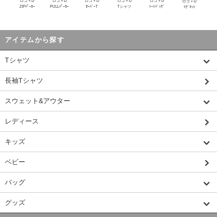
ロゴ＋D
ロゴ＋D
ロゴ＋D
ロゴ＋D
ロゴ＋D
ロゴ＋D
ZIPﾊﾟｰｶｰ
PULLﾊﾟｰｶｰ
ｵｰﾊﾞｰT
Tシャツ
ﾄｰﾄﾊﾞｯｸﾞ
ﾏｸﾞﾈｯﾄ
アイテムから探す
Tシャツ
長袖Tシャツ
スウェット&アウター
レディース
キッズ
ベビー
バッグ
グッズ