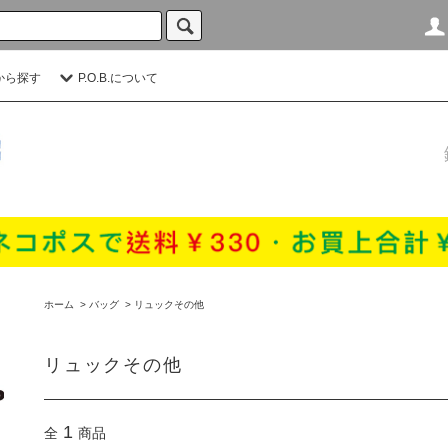
から探す
P.O.B.について
ホーム
>
バッグ
>
リュックその他
リュックその他
1
全
商品