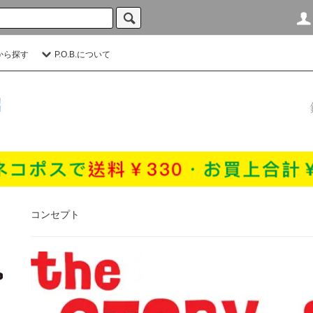
から探す
P.O.B.について
コンセプト