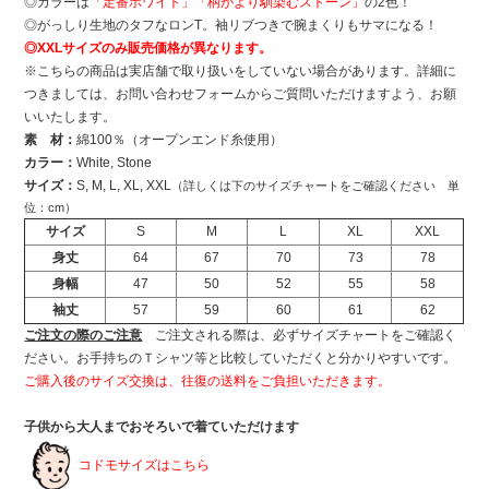
◎カラーは
「定番ホワイト」「柄がより馴染むストーン」
の2色！
◎がっしり生地のタフなロンT。袖リブつきで腕まくりもサマになる！
◎XXLサイズのみ販売価格が異なります。
※こちらの商品は実店舗で取り扱いをしていない場合があります。詳細に
つきましては、お問い合わせフォームからご質問いただけますよう、お願
いいたします。
素 材：
綿100％（オープンエンド糸使用）
カラー：
White, Stone
サイズ：
S, M, L, XL, XXL
（詳しくは下のサイズチャートをご確認ください 単
位：cm）
サイズ
S
M
L
XL
XXL
身丈
64
67
70
73
78
身幅
47
50
52
55
58
袖丈
57
59
60
61
62
ご注文の際のご注意
ご注文される際は、必ずサイズチャートをご確認く
ださい。お手持ちのＴシャツ等と比較していただくと分かりやすいです。
ご購入後のサイズ交換は、往復の送料をご負担いただきます。
子供から大人までおそろいで着ていただけます
コドモサイズはこちら