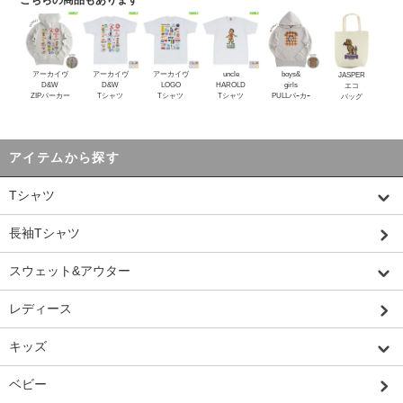
こちらの商品もあります
アーカイヴ
アーカイヴ
アーカイヴ
uncle
boys&
JASPER
D&W
D&W
LOGO
HAROLD
girls
エコ
ZIPパーカー
Tシャツ
Tシャツ
Tシャツ
PULLパｰカｰ
バッグ
アイテムから探す
Tシャツ
長袖Tシャツ
スウェット&アウター
レディース
キッズ
ベビー