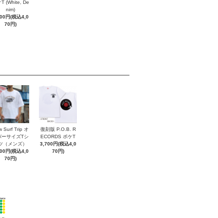
 (White, De
nim)
700円(税込4,0
70円)
 Surf Trip オ
復刻版 P.O.B. R
バーサイズTシ
ECORDS ポケT
ツ（メンズ）
3,700円(税込4,0
700円(税込4,0
70円)
70円)