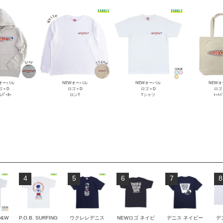
オーバル
NEWオーバル
NEWオーバル
NEW
ゴ＋D
ロゴ＋D
ロゴ＋D
ロゴ
Lﾊﾟｰｶｰ
ロンT
Tシャツ
ﾄｰﾄﾊ
4
5
6
7
8
D&W
P.O.B. SURFING
ウクレレデニス
NEWロゴ ネイビ
デニス ネイビー
デ