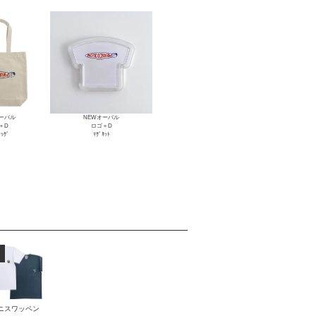
オーバル
NEWオーバル
＋D
ロゴ＋D
ﾞｯｸﾞ
ﾏｸﾞﾈｯﾄ
ニスワッペン