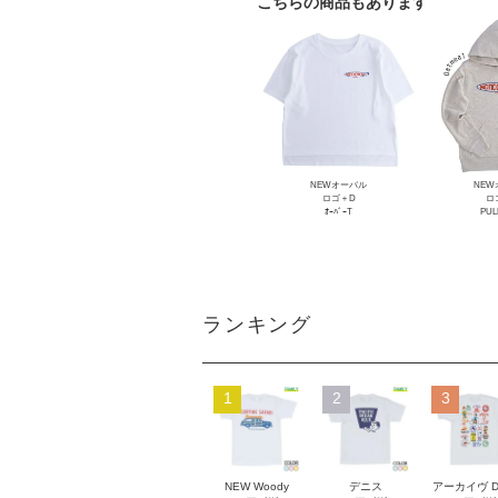
こちらの商品もあります
NEWオーバル
NEW
ロゴ＋D
ロ
ｵｰﾊﾞｰT
PUL
ランキング
1
2
3
NEW Woody
デニス
アーカイヴ 