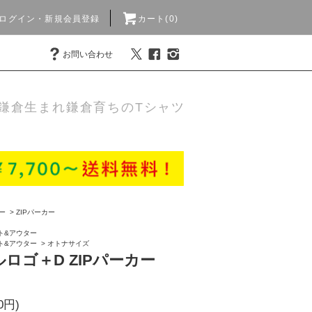
ログイン・新規会員登録
カート(0)
お問い合わせ
鎌倉生まれ鎌倉育ちのTシャツ
ー
>
ZIPパーカー
ト&アウター
ト&アウター
>
オトナサイズ
ロゴ＋D ZIPパーカー
0円)