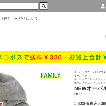
から探す
P.O.B.について
ホーム
>
スウェット&アウタ
ホーム
>
デニス
ホーム
>
デニス
>
スウェッ
ホーム
>
デニス
>
スウェッ
NEWオーバル
2401-Z
5,800円(税込6,38