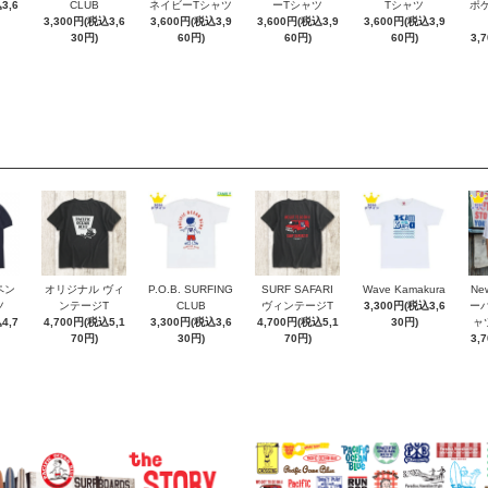
3,6
CLUB
ネイビーTシャツ
ーTシャツ
Tシャツ
ポケT
3,300円(税込3,6
3,600円(税込3,9
3,600円(税込3,9
3,600円(税込3,9
30円)
60円)
60円)
60円)
3,
ペン
オリジナル ヴィ
P.O.B. SURFING
SURF SAFARI
Wave Kamakura
New
ツ
ンテージT
CLUB
ヴィンテージT
3,300円(税込3,6
ー
4,7
4,700円(税込5,1
3,300円(税込3,6
4,700円(税込5,1
30円)
ャ
70円)
30円)
70円)
3,