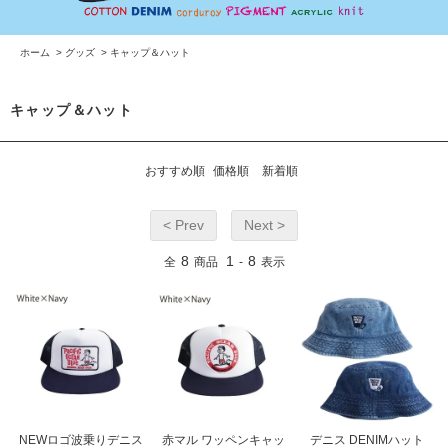
ホーム
>
グッズ
>
キャップ＆ハット
キャップ＆ハット
おすすめ順
価格順
新着順
< Prev
Next >
8
1
8
全
商品
-
表示
NEWロゴ波乗りデニス
赤マル ワッペンキャッ
デニス DENIMハット