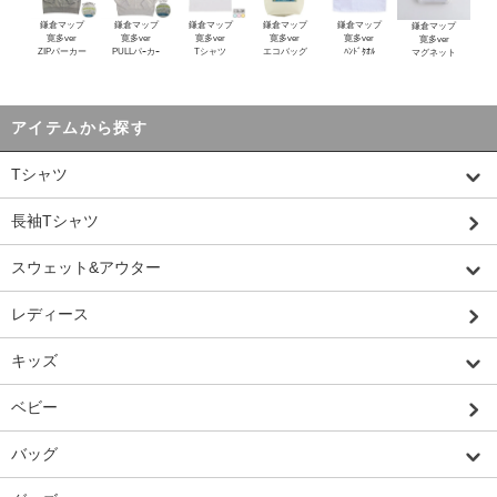
鎌倉マップ
鎌倉マップ
鎌倉マップ
鎌倉マップ
鎌倉マップ
鎌倉マップ
寛多ver
寛多ver
寛多ver
寛多ver
寛多ver
寛多ver
ZIPパーカー
PULLパｰカｰ
Tシャツ
エコバッグ
ﾊﾝﾄﾞﾀｵﾙ
マグネット
アイテムから探す
Tシャツ
長袖Tシャツ
スウェット&アウター
レディース
キッズ
ベビー
バッグ