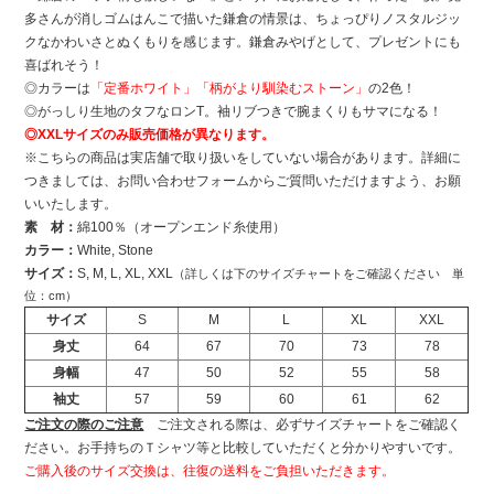
多さんが消しゴムはんこで描いた鎌倉の情景は、ちょっぴりノスタルジッ
クなかわいさとぬくもりを感じます。鎌倉みやげとして、プレゼントにも
喜ばれそう！
◎カラーは
「定番ホワイト」「柄がより馴染むストーン」
の2色！
◎がっしり生地のタフなロンT。袖リブつきで腕まくりもサマになる！
◎XXLサイズのみ販売価格が異なります。
※こちらの商品は実店舗で取り扱いをしていない場合があります。詳細に
つきましては、お問い合わせフォームからご質問いただけますよう、お願
いいたします。
素 材：
綿100％（オープンエンド糸使用）
カラー：
White, Stone
サイズ：
S, M, L, XL, XXL
（詳しくは下のサイズチャートをご確認ください 単
位：cm）
サイズ
S
M
L
XL
XXL
身丈
64
67
70
73
78
身幅
47
50
52
55
58
袖丈
57
59
60
61
62
ご注文の際のご注意
ご注文される際は、必ずサイズチャートをご確認く
ださい。お手持ちのＴシャツ等と比較していただくと分かりやすいです。
ご購入後のサイズ交換は、往復の送料をご負担いただきます。