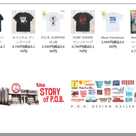
ペン
オリジナル ヴィ
P.O.B. SURFING
SURF SAFARI
Wave Kamakura
New
ツ
ンテージT
CLUB
ヴィンテージT
3,300円(税込3,6
ー
4,7
4,700円(税込5,1
3,300円(税込3,6
4,700円(税込5,1
30円)
ャ
70円)
30円)
70円)
3,