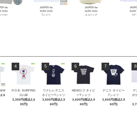
ER the
JASPER the
JASPER the
JASPE
F DOG
SURF DOG
SURF DOG
SURF
Lパｰカｰ
Tシャツ
エコバッグ
ﾊﾝﾄﾞ
4
5
6
7
8
D&W
P.O.B. SURFING
ウクレレデニス
NEWロゴ ネイビ
デニス ネイビー
デ
3,6
CLUB
ネイビーTシャツ
ーTシャツ
Tシャツ
ポケT
3,300円(税込3,6
3,600円(税込3,9
3,600円(税込3,9
3,600円(税込3,9
30円)
60円)
60円)
60円)
3,