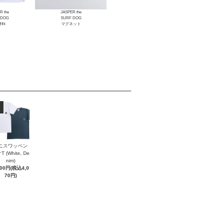
R the
JASPER the
 DOG
SURF DOG
ﾀｵﾙ
マグネット
ニスワッペン
 (White, De
nim)
700円(税込4,0
70円)