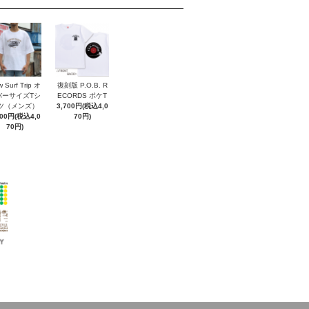
 Surf Trip オ
復刻版 P.O.B. R
バーサイズTシ
ECORDS ポケT
ツ（メンズ）
3,700円(税込4,0
700円(税込4,0
70円)
70円)