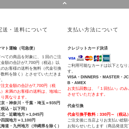
配送・送料について
支払い方法について
ヤマト運輸（宅急便）
クレジットカード決済
すべての商品を対象に、１回のご注
文金額の合計が7,700円（税込）以
ご利用可能なカードは以下となり
上のお客様の送料を無料（代金引換
す。
手数料を除く）とさせていただきま
VISA・DINNERS・MASTER・JC
す。
B・AMEX
ご注文金額の合計が7,700円（税
お支払回数は、『１回払い』のみ
込）未満のお客様の送料は、地域に
させていただきます。
より異なります。
東京・神奈川・千葉・埼玉＝935円
代金引換
（税込・以下同）
東北・近畿地方＝1,045円
代金引換手数料：330円～（税込
四国地方＝1,100円
ご注文後に当店よりお支払い総額
北海道・九州地方（沖縄県を除く）
お知らせいたします（商品発送完