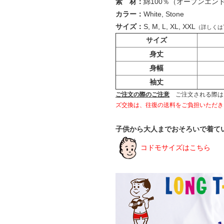
素 材：
綿100％（オープンエン
カラー：
White, Stone
サイズ：
S, M, L, XL, XXL
（詳しくは
サイズ
身丈
身幅
袖丈
ご注文の際のご注意
ご注文される際は
ズ交換は、往復の送料をご負担いただき
子供から大人までおそろいで着て
コドモサイズはこちら