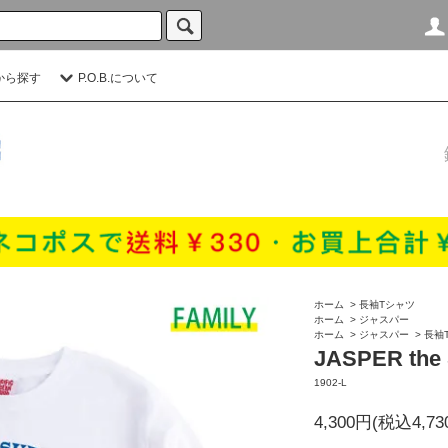
から探す
P.O.B.について
ホーム
>
長袖Tシャツ
ホーム
>
ジャスパー
ホーム
>
ジャスパー
>
長袖
JASPER th
1902-L
4,300円(税込4,73