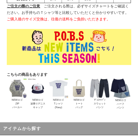
ご注文の際のご注意
ご注文される際は、必ずサイズチャートをご確認く
ださい。お手持ちのＴシャツ等と比較していただくと分かりやすいです。
ご購入後のサイズ交換は、往復の送料をご負担いただきます。
こちらの商品もあります
NEWロゴ
NEWロゴ
NEWロゴ
NEWロゴ
ﾃﾞﾆｽﾜｯﾍﾟﾝ
NEWロゴ
ZIP
波乗りデニス
Tシャツ
トート
スウェット
ハーフ
パーカー
キャップ
(Navy)
バッグ
パンツ
パンツ
アイテムから探す