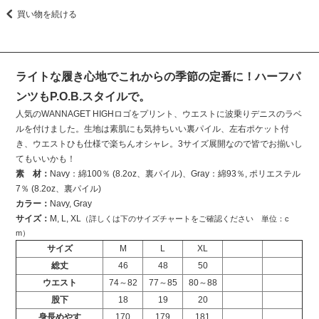
買い物を続ける
ライトな履き心地でこれからの季節の定番に！ハーフパ
ンツもP.O.B.スタイルで。
人気のWANNAGET HIGHロゴをプリント、ウエストに波乗りデニスのラベ
ルを付けました。生地は素肌にも気持ちいい裏パイル、左右ポケット付
き、ウエストひも仕様で楽ちんオシャレ。3サイズ展開なので皆でお揃いし
てもいいかも！
素 材：
Navy：綿100％ (8.2oz、裏パイル)、Gray：綿93％, ポリエステル
7％ (8.2oz、裏パイル)
カラー：
Navy, Gray
サイズ：
M, L, XL
（詳しくは下のサイズチャートをご確認ください 単位：c
m）
サイズ
M
L
XL
総丈
46
48
50
ウエスト
74～82
77～85
80～88
股下
18
19
20
身長めやす
170
179
181