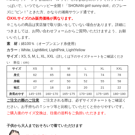
っぱいで、いつでもハッピー全開！「SHONAN girl! sunny doll」のフレー
ズに “ピン！” ときた方、かなりの湘南サウンド通です。
◎XXLサイズのみ販売価格が異なります。
※こちらの商品は実店舗で取り扱いをしていない場合があります。詳細に
つきましては、お問い合わせフォームからご質問いただけますよう、お願
いいたします。
素 材：
綿100％（オープンエンド糸使用）
カラー：
White, LightMint, LightPink, LightYellow
サイズ：
XS, S, M, L, XL, XXL
（詳しくは下のサイズチャートをご確認くださ
い 単位：cm）
サイズ
XS
S
M
L
XL
XXL
身丈
62
65
68
71
74
78
身幅
40
47
50
52
55
58
袖丈
17
18
19
20
21
22
身長めやす
145~155
160~170
165~175
170~180
175~185
180~190
ご注文の際のご注意
ご注文される際は、必ずサイズチャートをご確認く
ださい。お手持ちのＴシャツ等と比較していただくと分かりやすいです。
ご購入後のサイズ交換は、往復の送料をご負担いただきます。
子供から大人までおそろいで着ていただけます