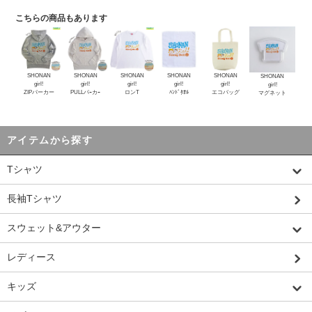
こちらの商品もあります
SHONAN
SHONAN
SHONAN
SHONAN
SHONAN
SHONAN
girl!
girl!
girl!
girl!
girl!
girl!
ZIPパーカー
PULLパｰカｰ
ロンT
ﾊﾝﾄﾞﾀｵﾙ
エコバッグ
マグネット
アイテムから探す
Tシャツ
長袖Tシャツ
スウェット&アウター
レディース
キッズ