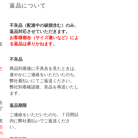
返品について
不良品（配達中の破損含む）のみ、
返品対応させていただきます。
お客様都合（サイズ違いなど）によ
ま
る返品は承りかねます。
不良品
と
商品到着後に不具合を見たときは、
速やかにご連絡をいただいたのち、
弊社着払いにてご返送ください。
弊社到着確認後、良品を再送いたし
ます。
）
を
返品期限
了
ご連絡をいただいたのち、７日間以
支
内に弊社着払いでご返送くださ
引
い。
の