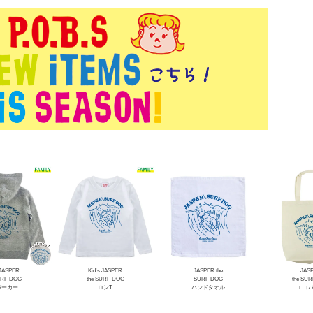
 JASPER
Kid's JASPER
JASPER the
JAS
URF DOG
the SURF DOG
SURF DOG
the SU
Pパーカー
ロンT
ハンドタオル
エコ