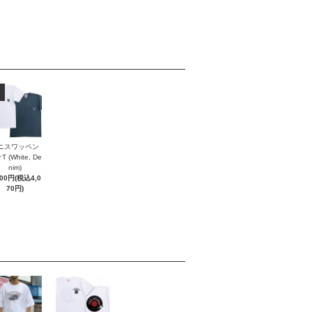
ニスワッペン
 (White, De
nim)
700円(税込4,0
70円)