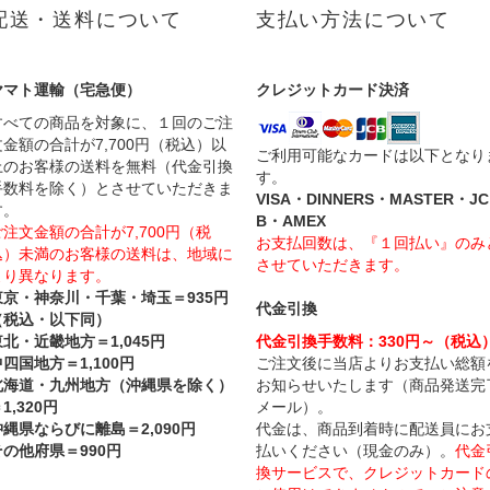
配送・送料について
支払い方法について
ヤマト運輸（宅急便）
クレジットカード決済
すべての商品を対象に、１回のご注
文金額の合計が7,700円（税込）以
ご利用可能なカードは以下となり
上のお客様の送料を無料（代金引換
す。
手数料を除く）とさせていただきま
VISA・DINNERS・MASTER・JC
す。
B・AMEX
ご注文金額の合計が7,700円（税
お支払回数は、『１回払い』のみ
込）未満のお客様の送料は、地域に
させていただきます。
より異なります。
東京・神奈川・千葉・埼玉＝935円
代金引換
（税込・以下同）
東北・近畿地方＝1,045円
代金引換手数料：330円～（税込
四国地方＝1,100円
ご注文後に当店よりお支払い総額
北海道・九州地方（沖縄県を除く）
お知らせいたします（商品発送完
1,320円
メール）。
沖縄県ならびに離島＝2,090円
代金は、商品到着時に配送員にお
その他府県＝990円
払いください（現金のみ）。
代金
換サービスで、クレジットカード