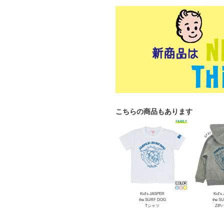
こちらの商品もあります
Kid's JASPER
Kid's
the SURF DOG
the S
Tシャツ
ZI