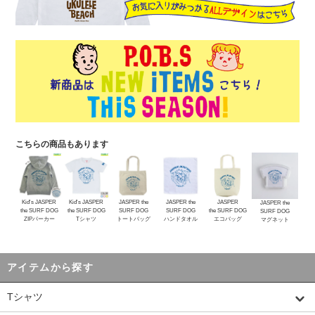
こちらの商品もあります
Kid's JASPER
Kid's JASPER
JASPER the
JASPER the
JASPER
JASPER the
the SURF DOG
the SURF DOG
SURF DOG
SURF DOG
the SURF DOG
SURF DOG
ZIPパーカー
Tシャツ
トートバッグ
ハンドタオル
エコバッグ
マグネット
アイテムから探す
Tシャツ