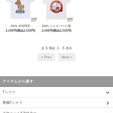
Kid's JASPER
Kid's ジャスパーと僕
2,100円(税込2,310円)
2,100円(税込2,310円)
5
1
5
全
商品
-
表示
< Prev
Next >
アイテムから探す
Tシャツ
長袖Tシャツ
スウェット&アウター