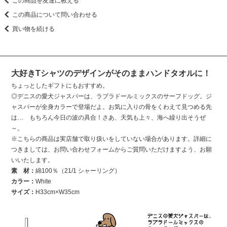
この商品を友達に教える
この商品について問い合わせる
買い物を続ける
大好きTシャツのデザインがそのままハンドタオルに！
ちょっとしたギフトにもおすすめ。
◎デニスの愛犬ジャスパーは、ラブラドールミックスのサーフドッグ。ジ
ャスパーが全身カラーで登場だよ。お気に入りの骨をくわえて見つめる先
は… もちろん今日の波の具合！さあ、天気も上々、海へ繰り出そうぜ
～。
※こちらの商品は実店舗で取り扱いをしていない場合があります。詳細に
つきましては、お問い合わせフォームからご質問いただけますよう、お願
いいたします。
素 材：
綿100％（21/1 シャーリング）
カラー：
White
サイズ：
H33cm×W35cm