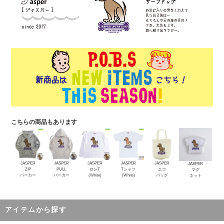
こちらの商品もあります
JASPER
JASPER
JASPER
JASPER
JASPER
JASPER
ZIP
PULL
ロンT
Tシャツ
エコ
マグ
パーカー
パーカー
(White)
(White)
バッグ
ネット
アイテムから探す