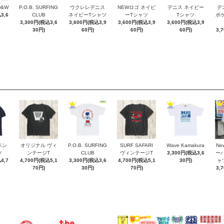
D&W
P.O.B. SURFING
ウクレレデニス
NEWロゴ ネイビ
デニス ネイビー
デ
3,6
CLUB
ネイビーTシャツ
ーTシャツ
Tシャツ
ポケT
3,300円(税込3,6
3,600円(税込3,9
3,600円(税込3,9
3,600円(税込3,9
30円)
60円)
60円)
60円)
3,
ペン
オリジナル ヴィ
P.O.B. SURFING
SURF SAFARI
Wave Kamakura
New
ツ
ンテージT
CLUB
ヴィンテージT
3,300円(税込3,6
ー
4,7
4,700円(税込5,1
3,300円(税込3,6
4,700円(税込5,1
30円)
ャ
70円)
30円)
70円)
3,