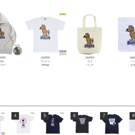
SPER
JASPER
JASPER
JAS
ULL
Tシャツ
エコ
ハ
ーカー
(White)
バッグ
タ
4
5
6
7
8