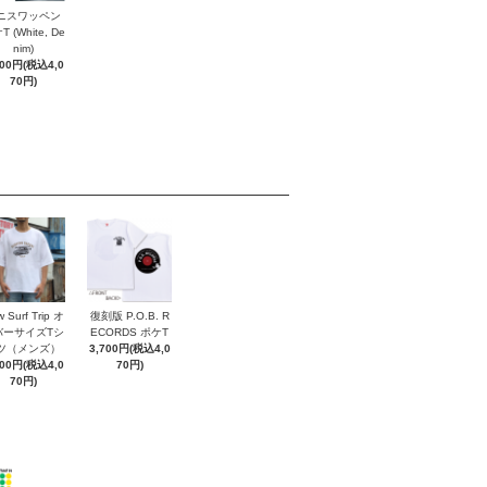
ニスワッペン
 (White, De
nim)
700円(税込4,0
70円)
 Surf Trip オ
復刻版 P.O.B. R
バーサイズTシ
ECORDS ポケT
ツ（メンズ）
3,700円(税込4,0
700円(税込4,0
70円)
70円)