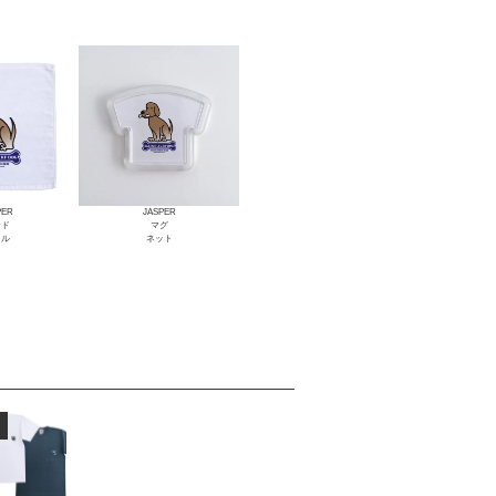
PER
JASPER
ンド
マグ
オル
ネット