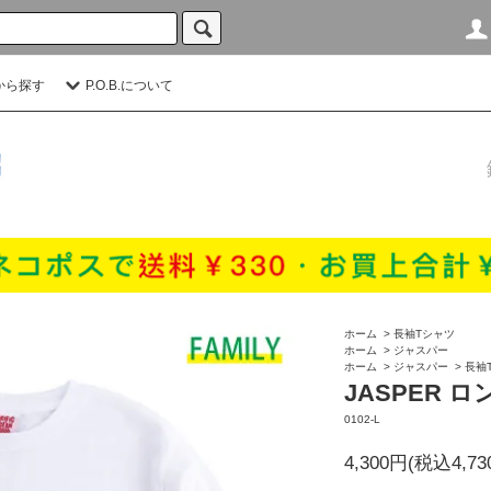
から探す
P.O.B.について
ホーム
>
長袖Tシャツ
ホーム
>
ジャスパー
ホーム
>
ジャスパー
>
長袖
JASPER ロ
0102-L
4,300円(税込4,73