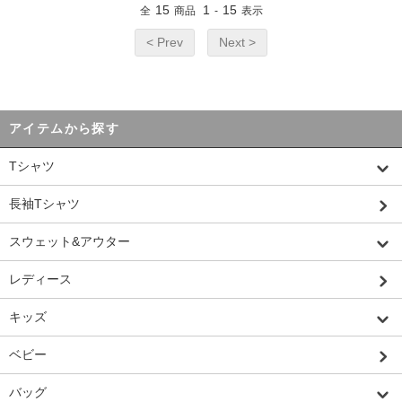
15
1
15
全
商品
-
表示
< Prev
Next >
アイテムから探す
Tシャツ
長袖Tシャツ
スウェット&アウター
レディース
キッズ
ベビー
バッグ