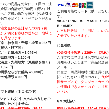
すべての商品を対象に、１回のご注
文金額の合計が7,700円（税込）以
ご利用可能なカードは以下となり
上のお客様の送料を無料（代金引換
す。
手数料を除く）とさせていただきま
VISA・DINNERS・MASTER・JC
す。
B・AMEX
ご注文金額の合計が7,700円（税
お支払回数は、『１回払い』のみ
込）未満のお客様の送料は、地域に
させていただきます。
より異なります。
東京・神奈川・千葉・埼玉＝935円
代金引換
（税込・以下同）
東北・近畿地方＝1,045円
代金引換手数料：330円～（税込
四国地方＝1,100円
ご注文後に当店よりお支払い総額
北海道・九州地方（沖縄県を除く）
お知らせいたします（商品発送完
1,320円
メール）。
沖縄県ならびに離島＝2,090円
代金は、商品到着時に配送員にお
その他府県＝990円
払いください（現金のみ）。
代金
換サービスで、クレジットカード
ご使用はできませんので、ご注意
ヤマト運輸（ネコポス便）
ださい。
Tシャツ１枚ご注文のみの方しかご
GMO後払い
利用いただけません。
送料：全国一律330円（税込）
後払い決済手数料：220円（税込