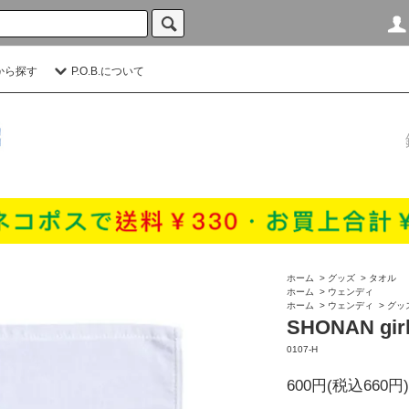
から探す
P.O.B.について
ホーム
>
グッズ
>
タオル
ホーム
>
ウェンディ
ホーム
>
ウェンディ
>
グッ
SHONAN g
0107-H
600円(税込660円)