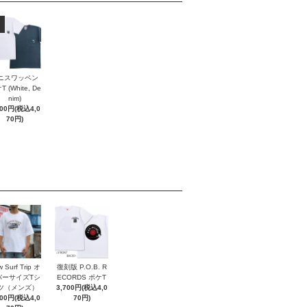
ニスワッペン
 (White, De
nim)
700円(税込4,0
70円)
 Surf Trip オ
復刻版 P.O.B. R
バーサイズTシ
ECORDS ポケT
ツ（メンズ）
3,700円(税込4,0
700円(税込4,0
70円)