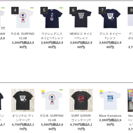
4
5
6
7
8
D&W
P.O.B. SURFING
ウクレレデニス
NEWロゴ ネイビ
デニス ネイビー
デ
3,6
CLUB
ネイビーTシャツ
ーTシャツ
Tシャツ
ポケT
3,300円(税込3,6
3,600円(税込3,9
3,600円(税込3,9
3,600円(税込3,9
30円)
60円)
60円)
60円)
3,
ペン
オリジナル ヴィ
P.O.B. SURFING
SURF SAFARI
Wave Kamakura
New
ツ
ンテージT
CLUB
ヴィンテージT
3,300円(税込3,6
ー
4,7
4,700円(税込5,1
3,300円(税込3,6
4,700円(税込5,1
30円)
ャ
70円)
30円)
70円)
3,