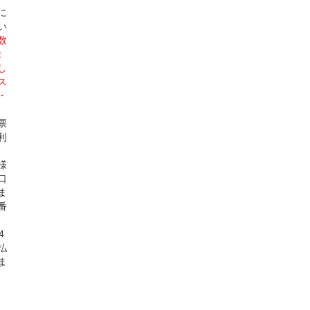
に
い
数
株
し
ス
・
票
利
様
口
ま
番
4
払
ま