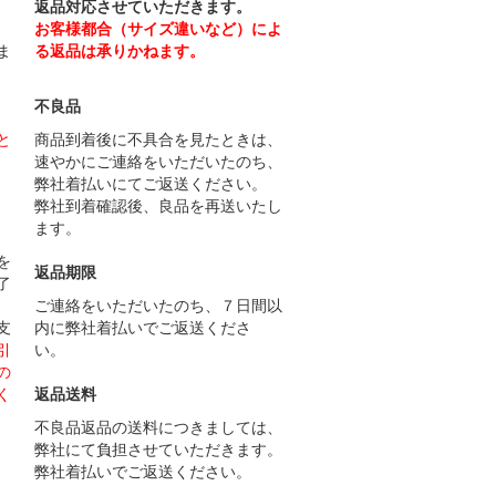
返品対応させていただきます。
お客様都合（サイズ違いなど）によ
ま
る返品は承りかねます。
不良品
と
商品到着後に不具合を見たときは、
速やかにご連絡をいただいたのち、
弊社着払いにてご返送ください。
弊社到着確認後、良品を再送いたし
ます。
）
を
返品期限
了
ご連絡をいただいたのち、７日間以
支
内に弊社着払いでご返送くださ
引
い。
の
く
返品送料
不良品返品の送料につきましては、
弊社にて負担させていただきます。
弊社着払いでご返送ください。
）