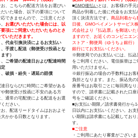
なお、こちらの配送方法をお選びい
■
GMO後払い
とは、お客様の手元
ただいた場合、以下の要項について
商品が到着した後に代金をお支払
対応できませんので、ご注意くださ
頂く決済方法です。
商品到着から
い。
お選びいただいた場合には、以
日後、GMOペイメントサービス
下要項にご同意いただいたものとさ
式会社より『払込票』を郵送いた
せていただきます。
ますので、お近くのコンビニエン
１、代金引換決済によるお支払い
ストア・郵便局（ゆうちょ銀行）
２、手渡し配送（郵便受け投函とな
銀行にてお支払いください。
ります）
※郵便局でのお支払いには、払込
３、ご希望の配達日および配達時間
をご利用ください。電信振替はご
指定
用いただけません。
４、破損・紛失・遅延の賠償
※銀行振込の場合の手数料はお客
負担となります。また、振込先の
配達日ならびに時間にご希望がある
座番号はお取引ごとに毎回異なり
方や郵便受け投函に不安のある方
すので、請求書に記載された口座
は、通常の宅配便による配送をお選
号をご確認ください。
びください。
■お支払い期限／請求書発行から1
なお、配送リードタイムはおおよそ
日以内にお支払いください。お支
最大かかる日数となります。
い期限は請求書にも記載しており
す。
■ご注意
・ご利用にあたり審査がございま