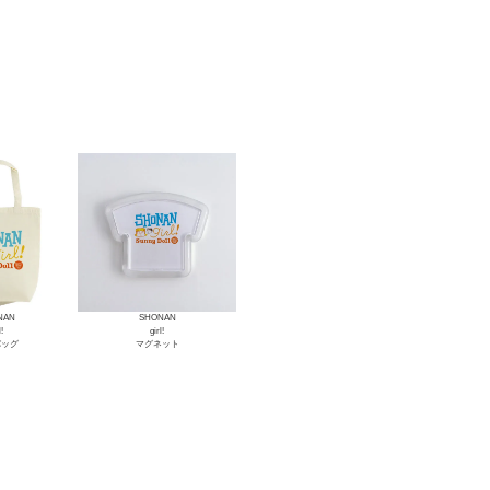
NAN
SHONAN
l!
girl!
バッグ
マグネット