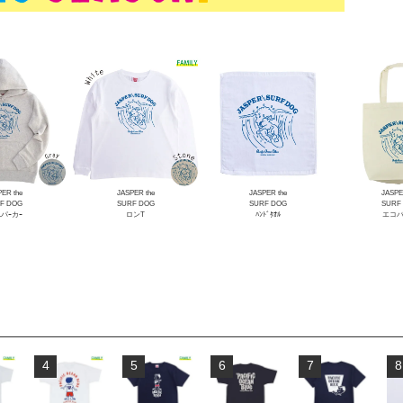
ER the
JASPER the
JASPER the
JASPE
F DOG
SURF DOG
SURF DOG
SURF
Lパｰカｰ
ロンT
ﾊﾝﾄﾞﾀｵﾙ
エコ
4
5
6
7
8