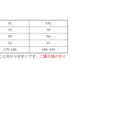
XL
XXL
74
78
55
58
21
22
175~185
180~190
くと分かりやすいです。
ご購入後のサイ