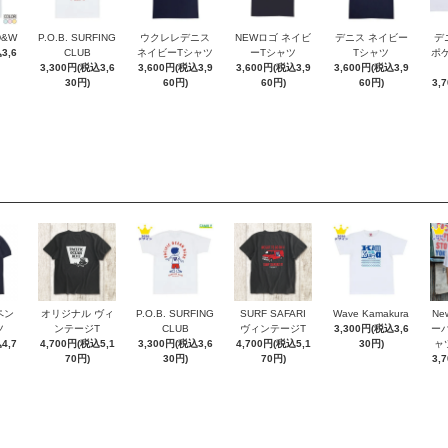
D&W
P.O.B. SURFING
ウクレレデニス
NEWロゴ ネイビ
デニス ネイビー
デ
3,6
CLUB
ネイビーTシャツ
ーTシャツ
Tシャツ
ポケT
3,300円(税込3,6
3,600円(税込3,9
3,600円(税込3,9
3,600円(税込3,9
30円)
60円)
60円)
60円)
3,
ペン
オリジナル ヴィ
P.O.B. SURFING
SURF SAFARI
Wave Kamakura
New
ツ
ンテージT
CLUB
ヴィンテージT
3,300円(税込3,6
ー
4,7
4,700円(税込5,1
3,300円(税込3,6
4,700円(税込5,1
30円)
ャ
70円)
30円)
70円)
3,