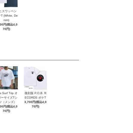
ニスワッペン
 (White, De
nim)
700円(税込4,0
70円)
 Surf Trip オ
復刻版 P.O.B. R
バーサイズTシ
ECORDS ポケT
ツ（メンズ）
3,700円(税込4,0
700円(税込4,0
70円)
70円)