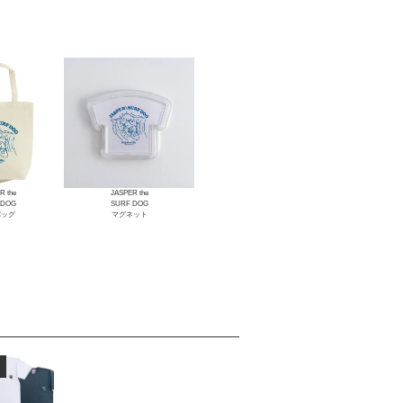
R the
JASPER the
 DOG
SURF DOG
バッグ
マグネット