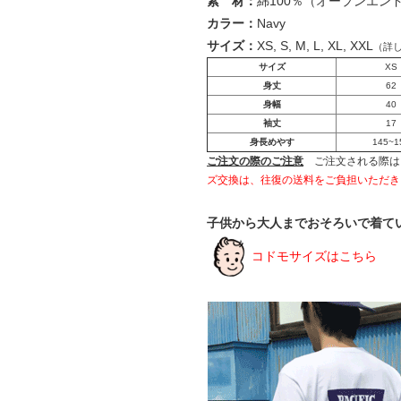
素 材：
綿100％（オープンエン
カラー：
Navy
サイズ：
XS, S, M, L, XL, XXL
（詳
サイズ
XS
身丈
62
身幅
40
袖丈
17
身長めやす
145~1
ご注文の際のご注意
ご注文される際は
ズ交換は、往復の送料をご負担いただき
子供から大人までおそろいで着て
コドモサイズはこちら