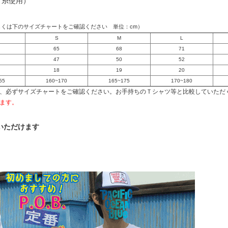
ド糸使用）
しくは下のサイズチャートをご確認ください 単位：cm）
S
M
L
65
68
71
47
50
52
18
19
20
55
160~170
165~175
170~180
、必ずサイズチャートをご確認ください。お手持ちのＴシャツ等と比較していただ
ます。
いただけます