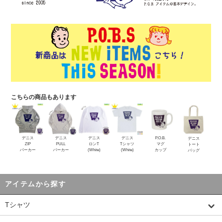
こちらの商品もあります
デニス
デニス
デニス
デニス
P.O.B.
デニス
ZIP
PULL
ロンT
Tシャツ
マグ
トート
パーカー
パーカー
(White)
(White)
カップ
バッグ
アイテムから探す
Tシャツ