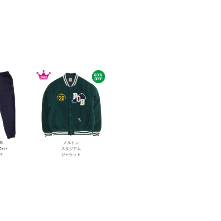
B.
メルトン
ｳｪｯﾄ
スタジアム
ﾝﾂ
ジャケット