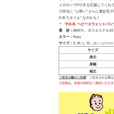
メガホンでP.O.B.を応援して
◎本当に "ぶ厚い" さらに裏起
O.B.スタイル” なのかも！
＊
『
P.O.B. ヘビースウェットパン
素 材：
綿80％、ポリエステル20％
カラー：
Navy
サイズ：
S, M, L, XL
（詳しくは下のサ
サイズ
身丈
身幅
袖丈
ご注文の際のご注意
ご注文される際は
ズ交換は、往復の送料をご負担いただき