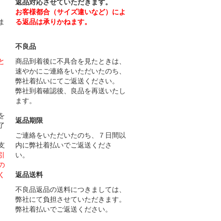
返品対応させていただきます。
お客様都合（サイズ違いなど）によ
ま
る返品は承りかねます。
不良品
と
商品到着後に不具合を見たときは、
速やかにご連絡をいただいたのち、
弊社着払いにてご返送ください。
弊社到着確認後、良品を再送いたし
ます。
）
を
返品期限
了
ご連絡をいただいたのち、７日間以
支
内に弊社着払いでご返送くださ
引
い。
の
く
返品送料
不良品返品の送料につきましては、
弊社にて負担させていただきます。
弊社着払いでご返送ください。
）