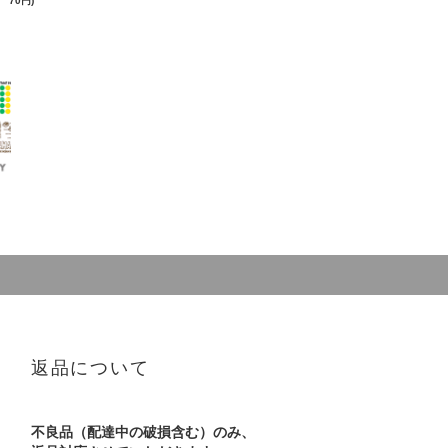
70円)
返品について
不良品（配達中の破損含む）のみ、