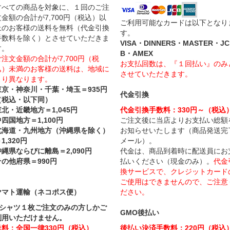
すべての商品を対象に、１回のご注
文金額の合計が7,700円（税込）以
ご利用可能なカードは以下となり
上のお客様の送料を無料（代金引換
す。
手数料を除く）とさせていただきま
VISA・DINNERS・MASTER・JC
す。
B・AMEX
ご注文金額の合計が7,700円（税
お支払回数は、『１回払い』のみ
込）未満のお客様の送料は、地域に
させていただきます。
より異なります。
東京・神奈川・千葉・埼玉＝935円
代金引換
（税込・以下同）
東北・近畿地方＝1,045円
代金引換手数料：330円～（税込
四国地方＝1,100円
ご注文後に当店よりお支払い総額
北海道・九州地方（沖縄県を除く）
お知らせいたします（商品発送完
1,320円
メール）。
沖縄県ならびに離島＝2,090円
代金は、商品到着時に配送員にお
その他府県＝990円
払いください（現金のみ）。
代金
換サービスで、クレジットカード
ご使用はできませんので、ご注意
ヤマト運輸（ネコポス便）
ださい。
Tシャツ１枚ご注文のみの方しかご
GMO後払い
利用いただけません。
送料：全国一律330円（税込）
後払い決済手数料：220円（税込