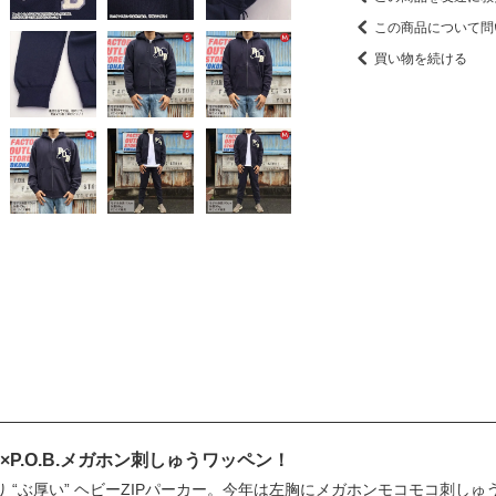
この商品について問
買い物を続ける
×P.O.B.メガホン刺しゅうワッペン！
 “ぶ厚い” ヘビーZIPパーカー。今年は左胸にメガホンモコモコ刺し