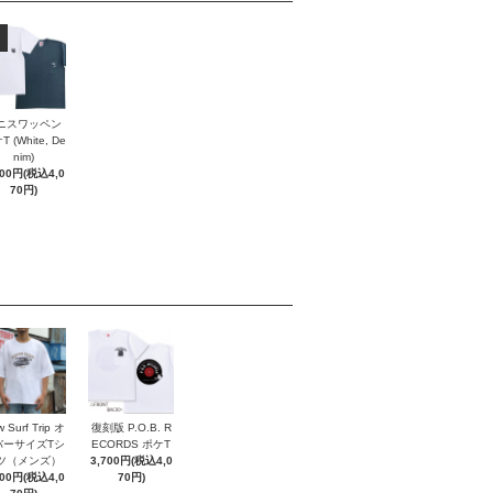
ニスワッペン
 (White, De
nim)
700円(税込4,0
70円)
 Surf Trip オ
復刻版 P.O.B. R
バーサイズTシ
ECORDS ポケT
ツ（メンズ）
3,700円(税込4,0
700円(税込4,0
70円)