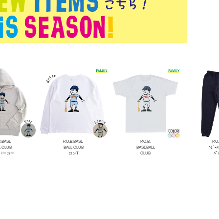
B.BASE-
P.O.B.BASE-
P.O.B.
P.O.
L CLUB
BALL CLUB
BASEBALL
ﾍﾋﾞｰｽ
Lパーカー
ロンT
CLUB
ﾊﾟ