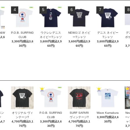
4
5
6
7
8
D&W
P.O.B. SURFING
ウクレレデニス
NEWロゴ ネイビ
デニス ネイビー
デ
3,6
CLUB
ネイビーTシャツ
ーTシャツ
Tシャツ
ポケT
3,300円(税込3,6
3,600円(税込3,9
3,600円(税込3,9
3,600円(税込3,9
30円)
60円)
60円)
60円)
3,
ペン
オリジナル ヴィ
P.O.B. SURFING
SURF SAFARI
Wave Kamakura
New
ツ
ンテージT
CLUB
ヴィンテージT
3,300円(税込3,6
ー
4,7
4,700円(税込5,1
3,300円(税込3,6
4,700円(税込5,1
30円)
ャ
70円)
30円)
70円)
3,