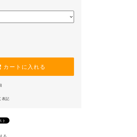
カートに入れる
細
く表記
える