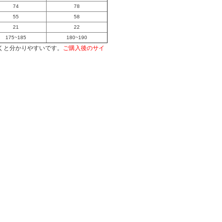
74
78
55
58
21
22
175~185
180~190
くと分かりやすいです。
ご購入後のサイ