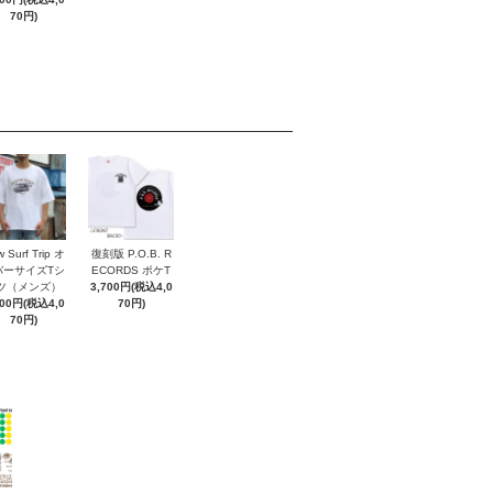
70円)
 Surf Trip オ
復刻版 P.O.B. R
バーサイズTシ
ECORDS ポケT
ツ（メンズ）
3,700円(税込4,0
700円(税込4,0
70円)
70円)