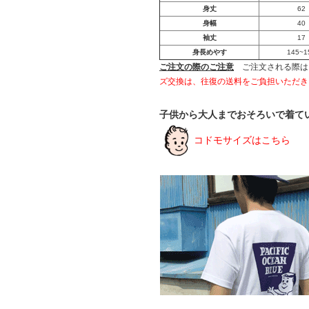
身丈
62
身幅
40
袖丈
17
身長めやす
145~1
ご注文の際のご注意
ご注文される際は
ズ交換は、往復の送料をご負担いただき
子供から大人までおそろいで着て
コドモサイズはこちら