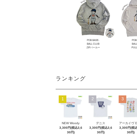
POB BASE-
POB
BALL CLUB
BAL
ZIPパーカー
PUL
ランキング
1
2
3
NEW Woody
デニス
アーカイヴ 
3,300円(税込3,6
3,300円(税込3,6
3,300円(税込
30円)
30円)
30円)