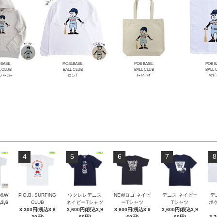
 BASE-
P.O.B.BASE-
POB BASE-
POB B
L CLUB
BALL CLUB
BALL CLUB
BALL 
Lパｰカｰ
ロンT
ﾄｰﾄﾊﾞｯｸﾞ
ﾊﾝﾄﾞ
4
5
6
7
8
D&W
P.O.B. SURFING
ウクレレデニス
NEWロゴ ネイビ
デニス ネイビー
デ
3,6
CLUB
ネイビーTシャツ
ーTシャツ
Tシャツ
ポケT
3,300円(税込3,6
3,600円(税込3,9
3,600円(税込3,9
3,600円(税込3,9
30円)
60円)
60円)
60円)
3,