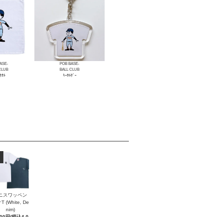
ASE-
POB BASE-
CLUB
BALL CLUB
ﾀｵﾙ
ｷｰﾎﾙﾀﾞｰ
ニスワッペン
 (White, De
nim)
700円(税込4,0