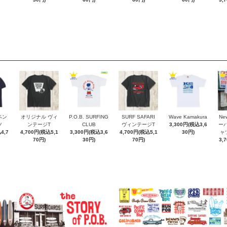
ペン
オリジナル ヴィ
P.O.B. SURFING
SURF SAFARI
Wave Kamakura
New
ツ
ンテージT
CLUB
ヴィンテージT
3,300円(税込3,6
ー
4,7
4,700円(税込5,1
3,300円(税込3,6
4,700円(税込5,1
30円)
ャ
70円)
30円)
70円)
3,