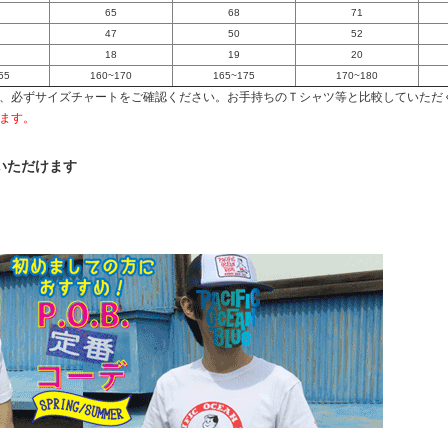
65
68
71
47
50
52
18
19
20
55
160~170
165~175
170~180
、必ずサイズチャートをご確認ください。お手持ちのＴシャツ等と比較していただ
ます。
いただけます