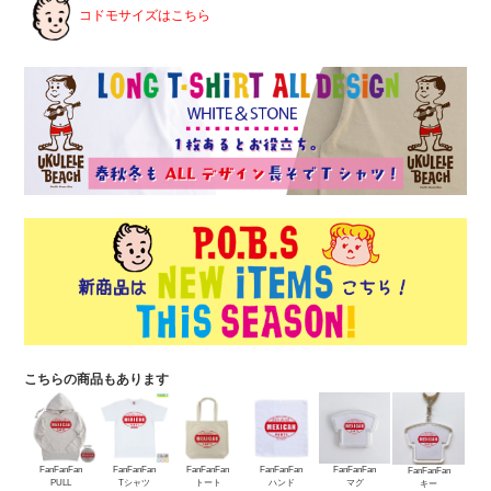
コドモサイズはこちら
こちらの商品もあります
FanFanFan
FanFanFan
FanFanFan
FanFanFan
FanFanFan
FanFanFan
PULL
Tシャツ
トート
ハンド
マグ
キー