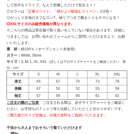
して街中をドライブ。なんて想像しただけで気分上々！
◎カラーは
「定番ホワイト」「柄がより馴染むストーン」
の2色！
◎がっしり生地のタフなロンT。袖リブつきで腕まくりもサマになる！
◎XXLサイズのみ販売価格が異なります。
※こちらの商品は実店舗で取り扱いをしていない場合があります。詳細に
つきましては、お問い合わせフォームからご質問いただけますよう、お願
いいたします。
素 材：
綿100％（オープンエンド糸使用）
カラー：
White, Stone
サイズ：
S, M, L, XL, XXL
（詳しくは下のサイズチャートをご確認ください 単
位：cm）
サイズ
S
M
L
XL
XXL
身丈
64
67
70
73
78
身幅
47
50
52
55
58
袖丈
57
59
60
61
62
ご注文の際のご注意
ご注文される際は、必ずサイズチャートをご確認く
ださい。お手持ちのＴシャツ等と比較していただくと分かりやすいです。
ご購入後のサイズ交換は、往復の送料をご負担いただきます。
子供から大人までおそろいで着ていただけます