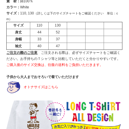
素 材：
綿100％
カラー：
White
サイズ：
110, 130
（詳しくは下のサイズチャートをご確認ください 単位：c
m）
サイズ
110
130
身丈
44
52
身幅
33
37
袖丈
40
47
ご注文の際のご注意
ご注文される際は、必ずサイズチャートをご確認く
ださい。お手持ちのＴシャツ等と比較していただくと分かりやすいです。
ご購入後のサイズ交換は、往復の送料をご負担いただきます。
子供から大人までおそろいで着ていただけます
オトナサイズはこちら