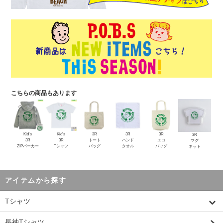
こちらの商品もあります
Kid's
Kid's
3R
3R
3R
3R
3R
3R
トート
ハンド
エコ
マグ
ZIPパーカー
Tシャツ
バッグ
タオル
バッグ
ネット
アイテムから探す
Tシャツ
長袖Tシャツ