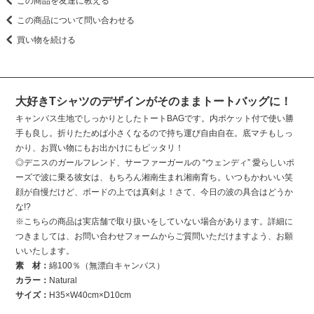
この商品を友達に教える
この商品について問い合わせる
買い物を続ける
大好きTシャツのデザインがそのままトートバッグに！
キャンバス生地でしっかりとしたトートBAGです。内ポケット付で使い勝
手も良し。折りたためば小さくなるので持ち運び自由自在。底マチもしっ
かり、お買い物にもお出かけにもピッタリ！
◎デニスのガールフレンド、サーファーガールの “ウェンディ” 愛らしいポ
ーズで波に乗る彼女は、もちろん湘南生まれ湘南育ち。いつもかわいい笑
顔が自慢だけど、ボードの上では真剣よ！さて、今日の波の具合はどうか
な!?
※こちらの商品は実店舗で取り扱いをしていない場合があります。詳細に
つきましては、お問い合わせフォームからご質問いただけますよう、お願
いいたします。
素 材：
綿100％（無漂白キャンバス）
カラー：
Natural
サイズ：
H35×W40cm×D10cm