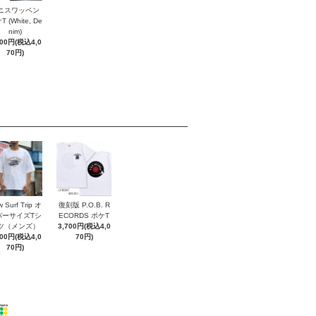
ニスワッペン
 (White, De
nim)
700円(税込4,0
70円)
 Surf Trip オ
復刻版 P.O.B. R
バーサイズTシ
ECORDS ポケT
ツ（メンズ）
3,700円(税込4,0
700円(税込4,0
70円)
70円)