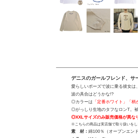
デニスのガールフレンド、サー
愛らしいポーズで波に乗る彼女は
波の具合はどうかな!?
◎カラーは
「定番ホワイト」「柄
◎がっしり生地のタフなロンT。
◎XXLサイズのみ販売価格が異な
※こちらの商品は実店舗で取り扱いをし
素 材：
綿100％（オープンエン