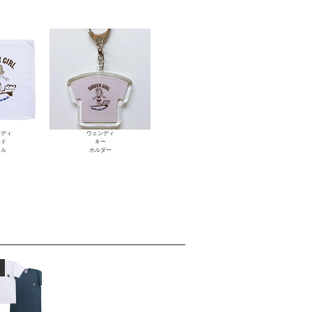
ンディ
ウェンディ
ンド
キー
オル
ホルダー