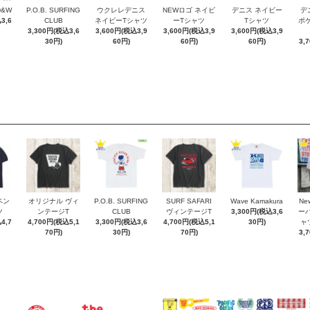
D&W
P.O.B. SURFING
ウクレレデニス
NEWロゴ ネイビ
デニス ネイビー
デ
3,6
CLUB
ネイビーTシャツ
ーTシャツ
Tシャツ
ポケT
3,300円(税込3,6
3,600円(税込3,9
3,600円(税込3,9
3,600円(税込3,9
30円)
60円)
60円)
60円)
3,
ペン
オリジナル ヴィ
P.O.B. SURFING
SURF SAFARI
Wave Kamakura
New
ツ
ンテージT
CLUB
ヴィンテージT
3,300円(税込3,6
ー
4,7
4,700円(税込5,1
3,300円(税込3,6
4,700円(税込5,1
30円)
ャ
70円)
30円)
70円)
3,