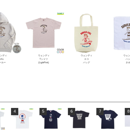
ンディ
ウェンディ
ウェンディ
ウェ
ULL
Tシャツ
エコ
ハ
ーカー
(LightPink)
バッグ
タ
4
5
6
7
8