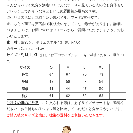
～んびりハワイ気分を満喫中！そんなデニスを見ている人の心も身体もリ
フレッシュできそうな何ともいえぬ雰囲気が最高の１枚。
◎生地は素肌にも気持ちいい裏パイル、フード2重仕立て。
※こちらの商品は実店舗で取り扱いをしていない場合があります。詳細に
つきましては、お問い合わせフォームからご質問いただけますよう、お願
いいたします。
素 材：
綿93％、ポリエステル7％ (裏パイル)
カラー：
Oatmeal, Gray
サイズ：
S, M, L, XL
（詳しくは下のサイズチャートをご確認ください 単位：c
m）
サイズ
S
M
L
XL
身丈
64
67
70
73
身幅
47
50
53
56
肩幅
41
44
47
50
袖丈
61
62
63
63
ご注文の際のご注意
ご注文される際は、必ずサイズチャートをご確認く
ださい。お手持ちのＴシャツ等と比較していただくと分かりやすいです。
ご購入後のサイズ交換は、往復の送料をご負担いただきます。