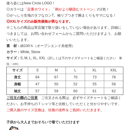
後ろ姿にはNew Circle LOGO！
◎カラーは
「定番ホワイト」「柄がより馴染むストーン」
の2色！
◎がっしり生地のタフなロンT。袖リブつきで腕まくりもサマになる！
◎XXLサイズのみ販売価格が異なります。
※こちらの商品は実店舗で取り扱いをしていない場合があります。詳細に
つきましては、お問い合わせフォームからご質問いただけますよう、お願
いいたします。
素 材：
綿100％（オープンエンド糸使用）
カラー：
White, Stone
サイズ：
S, M, L, XL, XXL
（詳しくは下のサイズチャートをご確認ください 単
位：cm）
サイズ
S
M
L
XL
XXL
身丈
64
67
70
73
78
身幅
47
50
52
55
58
袖丈
57
59
60
61
62
ご注文の際のご注意
ご注文される際は、必ずサイズチャートをご確認く
ださい。お手持ちのＴシャツ等と比較していただくと分かりやすいです。
ご購入後のサイズ交換は、往復の送料をご負担いただきます。
子供から大人までおそろいで着ていただけます