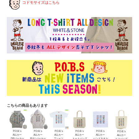
コドモサイズはこちら
こちらの商品もあります
P.O.B.’s
P.O.B.’s
P.O.B.’s
P.O.B.’s
P.O.B.’s
P.O.B.’s
ALLカー
ALLカー
ALLカー
ALLカー
ALLカー
ALLカー
ZIPパーカー
PULLパーカー
Tシャツ
トートバッグ
ハンドタオル
エコバッグ