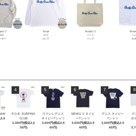
iptロゴ
Script
Scriptロゴ
Scri
ULL
ロゴ
トート
ハ
ーカー
ロンT
バッグ
タ
4
5
6
7
8
D&W
P.O.B. SURFING
ウクレレデニス
NEWロゴ ネイビ
デニス ネイビー
デ
3,6
CLUB
ネイビーTシャツ
ーTシャツ
Tシャツ
ポケT
3,300円(税込3,6
3,600円(税込3,9
3,600円(税込3,9
3,600円(税込3,9
30円)
60円)
60円)
60円)
3,