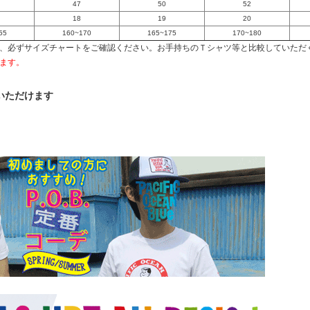
47
50
52
18
19
20
55
160~170
165~175
170~180
、必ずサイズチャートをご確認ください。お手持ちのＴシャツ等と比較していただ
ます。
いただけます