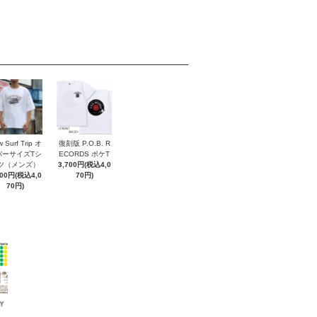
 Surf Trip オ
復刻版 P.O.B. R
バーサイズTシ
ECORDS ポケT
ツ（メンズ）
3,700円(税込4,0
700円(税込4,0
70円)
70円)