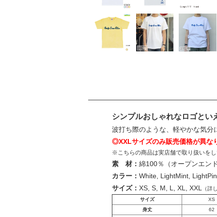
シンプルおしゃれなロゴといえば
波打ち際のような、軽やかな気分
◎XXLサイズのみ販売価格が異な
※こちらの商品は実店舗で取り扱いをし
素 材：
綿100％（オープンエン
カラー：
White, LightMint, LightPin
サイズ：
XS, S, M, L, XL, XXL
（詳
サイズ
XS
身丈
62