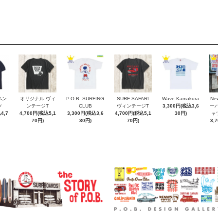
ペン
オリジナル ヴィ
P.O.B. SURFING
SURF SAFARI
Wave Kamakura
New
ツ
ンテージT
CLUB
ヴィンテージT
3,300円(税込3,6
ー
4,7
4,700円(税込5,1
3,300円(税込3,6
4,700円(税込5,1
30円)
ャ
70円)
30円)
70円)
3,