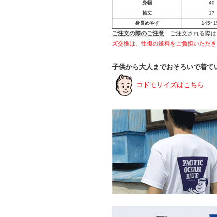
身幅
40
袖丈
17
身長めやす
145~1
ご注文の際のご注意
ご注文される際は
ズ交換は、往復の送料をご負担いただき
子供から大人までおそろいで着て
コドモサイズはこちら