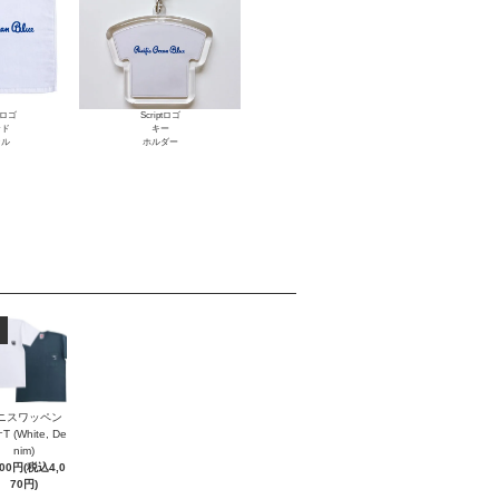
ptロゴ
Scriptロゴ
ンド
キー
オル
ホルダー
ニスワッペン
 (White, De
nim)
700円(税込4,0
70円)