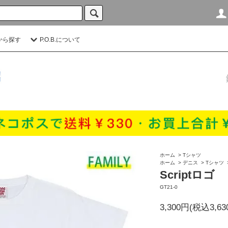
から探す
P.O.B.について
ホーム
>
Tシャツ
ホーム
>
デニス
>
Tシャツ
Scriptロゴ
GT21-0
3,300円(税込3,63