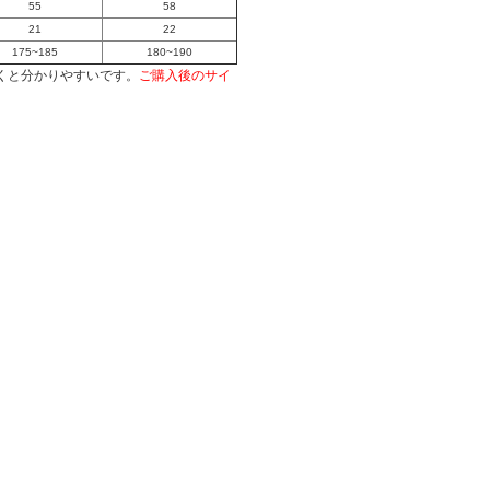
55
58
21
22
175~185
180~190
くと分かりやすいです。
ご購入後のサイ