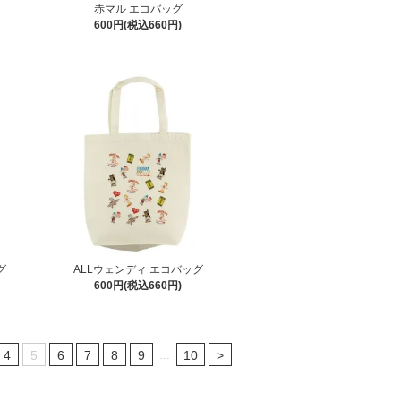
赤マル エコバッグ
600円(税込660円)
グ
ALLウェンディ エコバッグ
600円(税込660円)
...
4
5
6
7
8
9
10
>