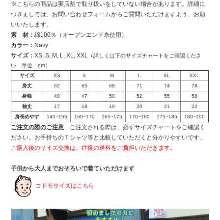
※こちらの商品は実店舗で取り扱いをしていない場合があります。詳細に
つきましては、お問い合わせフォームからご質問いただけますよう、お願
いいたします。
素 材：
綿100％（オープンエンド糸使用）
カラー：
Navy
サイズ：
XS, S, M, L, XL, XXL
（詳しくは下のサイズチャートをご確認くださ
い 単位：cm）
サイズ
XS
S
M
L
XL
XXL
身丈
62
65
68
71
74
78
身幅
40
47
50
52
55
58
袖丈
17
18
19
20
21
22
身長めやす
145~155
160~170
165~175
170~180
175~185
180~190
ご注文の際のご注意
ご注文される際は、必ずサイズチャートをご確認く
ださい。お手持ちのＴシャツ等と比較していただくと分かりやすいです。
ご購入後のサイズ交換は、往復の送料をご負担いただきます。
子供から大人までおそろいで着ていただけます
コドモサイズはこちら