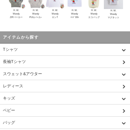
H. W.
H. W.
H. W.
H. W.
H. W.
H. W.
Wendy
Wendy
Wendy
Wendy
Wendy
Wendy
ZIPパーカー
PULLパｰカｰ
ロンT
ﾊﾝﾄﾞﾀｵﾙ
エコバッグ
マグネット
アイテムから探す
Tシャツ
長袖Tシャツ
スウェット&アウター
レディース
キッズ
ベビー
バッグ