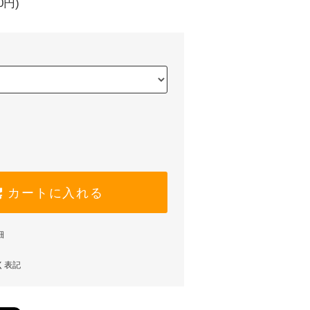
0円)
カートに入れる
細
く表記