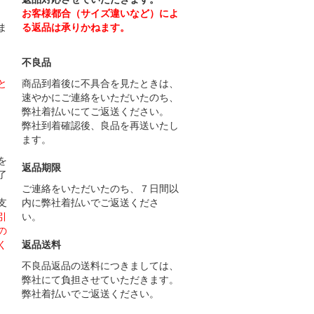
お客様都合（サイズ違いなど）によ
ま
る返品は承りかねます。
不良品
と
商品到着後に不具合を見たときは、
速やかにご連絡をいただいたのち、
弊社着払いにてご返送ください。
弊社到着確認後、良品を再送いたし
ます。
）
を
返品期限
了
ご連絡をいただいたのち、７日間以
支
内に弊社着払いでご返送くださ
引
い。
の
く
返品送料
不良品返品の送料につきましては、
弊社にて負担させていただきます。
弊社着払いでご返送ください。
）