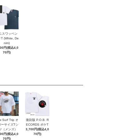
ニスワッペン
 (White, De
nim)
700円(税込4,0
70円)
 Surf Trip オ
復刻版 P.O.B. R
バーサイズTシ
ECORDS ポケT
ツ（メンズ）
3,700円(税込4,0
700円(税込4,0
70円)
70円)