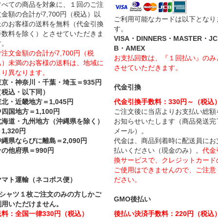
すべての商品を対象に、１回のご注
文金額の合計が7,700円（税込）以
ご利用可能なカードは以下となり
上のお客様の送料を無料（代金引換
す。
手数料を除く）とさせていただきま
VISA・DINNERS・MASTER・JC
す。
B・AMEX
ご注文金額の合計が7,700円（税
お支払回数は、『１回払い』のみ
込）未満のお客様の送料は、地域に
させていただきます。
より異なります。
東京・神奈川・千葉・埼玉＝935円
代金引換
（税込・以下同）
東北・近畿地方＝1,045円
代金引換手数料：330円～（税込
四国地方＝1,100円
ご注文後に当店よりお支払い総額
北海道・九州地方（沖縄県を除く）
お知らせいたします（商品発送完
1,320円
メール）。
沖縄県ならびに離島＝2,090円
代金は、商品到着時に配送員にお
その他府県＝990円
払いください（現金のみ）。
代金
換サービスで、クレジットカード
ご使用はできませんので、ご注意
ヤマト運輸（ネコポス便）
ださい。
Tシャツ１枚ご注文のみの方しかご
GMO後払い
利用いただけません。
送料：全国一律330円（税込）
後払い決済手数料：220円（税込