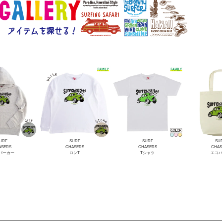
URF
SURF
SURF
SU
ASERS
CHASERS
CHASERS
CHAS
Lパーカー
ロンT
Tシャツ
エコ