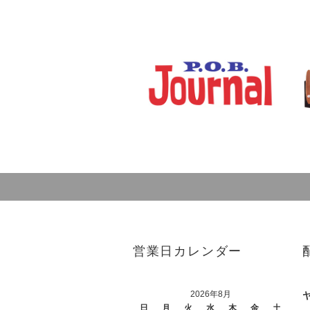
営業日カレンダー
2026年8月
日
月
火
水
木
金
土