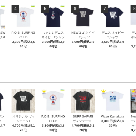
4
5
6
7
8
D&W
P.O.B. SURFING
ウクレレデニス
NEWロゴ ネイビ
デニス ネイビー
デ
3,6
CLUB
ネイビーTシャツ
ーTシャツ
Tシャツ
ポケT
3,300円(税込3,6
3,600円(税込3,9
3,600円(税込3,9
3,600円(税込3,9
30円)
60円)
60円)
60円)
3,
ペン
オリジナル ヴィ
P.O.B. SURFING
SURF SAFARI
Wave Kamakura
New
ツ
ンテージT
CLUB
ヴィンテージT
3,300円(税込3,6
ー
4,7
4,700円(税込5,1
3,300円(税込3,6
4,700円(税込5,1
30円)
ャ
70円)
30円)
70円)
3,