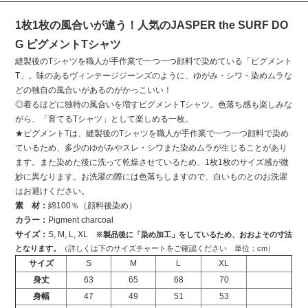
1枚1枚の風合いが違う！人気のJASPER the SURF DO
G ピグメントTシャツ
縫製後のTシャツを職人が手作業で一つ一つ顔料で染めている「ピグメント
T」。味のあるヴィンテージジーンズのように、ゆがみ・シワ・染めムラな
どの独自の風合いがあるのがかっこいい！
◎着るほどに独特の風合いを増すピグメントTシャツ。色落ち感も楽しみな
がら、「育てるTシャツ」として楽しめる一枚。
★ピグメントTは、縫製後のTシャツを職人が手作業で一つ一つ顔料で染め
ているため、多少のゆがみやスレ・シワまた染めムラが生じることがあり
ます。また染めた後に洗って乾燥させているため、1枚1枚のサイズ感が微
妙に異なります。お洗濯の際には色落ちしますので、白いものとのお洗濯
はお避けください。
素 材：
綿100％（顔料後染め）
カラー：
Pigment charcoal
サイズ：
S, M, L, XL
※製品後に「染め加工」をしているため、おおよその寸法
となります。
（詳しくは下のサイズチャートをご確認ください 単位：cm）
サイズ
S
M
L
XL
身丈
63
65
68
70
身幅
47
49
51
53