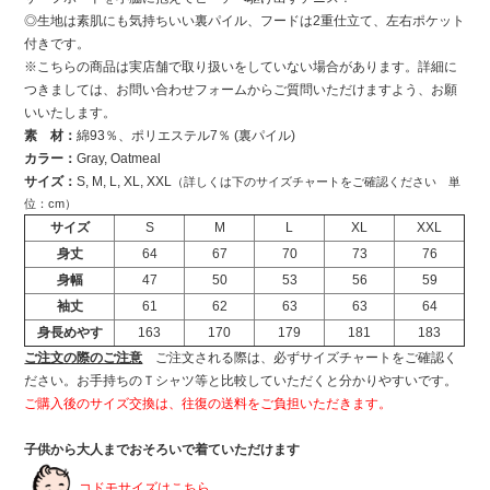
◎生地は素肌にも気持ちいい裏パイル、フードは2重仕立て、左右ポケット
付きです。
※こちらの商品は実店舗で取り扱いをしていない場合があります。詳細に
つきましては、お問い合わせフォームからご質問いただけますよう、お願
いいたします。
素 材：
綿93％、ポリエステル7％ (裏パイル)
カラー：
Gray, Oatmeal
サイズ：
S, M, L, XL, XXL
（詳しくは下のサイズチャートをご確認ください 単
位：cm）
サイズ
S
M
L
XL
XXL
身丈
64
67
70
73
76
身幅
47
50
53
56
59
袖丈
61
62
63
63
64
身長めやす
163
170
179
181
183
ご注文の際のご注意
ご注文される際は、必ずサイズチャートをご確認く
ださい。お手持ちのＴシャツ等と比較していただくと分かりやすいです。
ご購入後のサイズ交換は、往復の送料をご負担いただきます。
子供から大人までおそろいで着ていただけます
コドモサイズはこちら