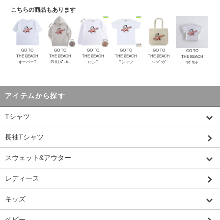
こちらの商品もあります
GO TO
GO TO
GO TO
GO TO
GO TO
GO TO
THE BEACH
THE BEACH
THE BEACH
THE BEACH
THE BEACH
THE BEACH
オーバーT
PULLﾊﾟｰｶｰ
ロンT
Tシャツ
ﾄｰﾄﾊﾞｯｸﾞ
ﾏｸﾞﾈｯﾄ
アイテムから探す
Tシャツ
長袖Tシャツ
スウェット&アウター
レディース
キッズ
ベビー