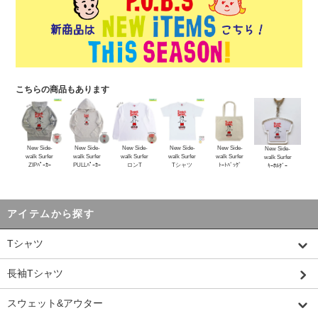
こちらの商品もあります
New Side-
New Side-
New Side-
New Side-
New Side-
New Side-
walk Surfer
walk Surfer
walk Surfer
walk Surfer
walk Surfer
walk Surfer
ZIPﾊﾟｰｶｰ
PULLﾊﾟｰｶｰ
ロンT
Tシャツ
ﾄｰﾄﾊﾞｯｸﾞ
ｷｰﾎﾙﾀﾞｰ
アイテムから探す
Tシャツ
長袖Tシャツ
スウェット&アウター