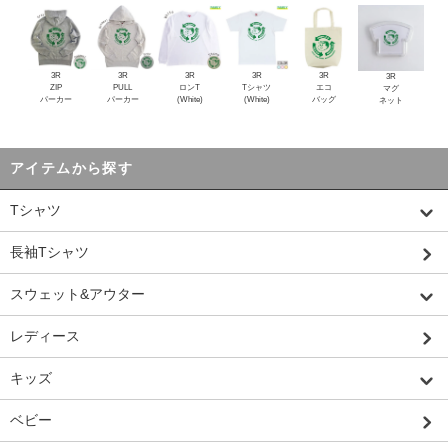
3R
3R
3R
3R
3R
3R
ZIP
PULL
ロンT
Tシャツ
エコ
マグ
パーカー
パーカー
(White)
(White)
バッグ
ネット
アイテムから探す
Tシャツ
長袖Tシャツ
スウェット&アウター
レディース
キッズ
ベビー