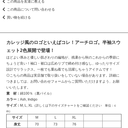
この商品を友達に教える
この商品について問い合わせる
買い物を続ける
カレッジ風のロゴといえばコレ！アーチロゴ。半袖スウ
ェット2色展開で登場！
ほどよい厚みと優しい肌ざわりの編地が、残暑から秋のこれからの季節に
ちょうど良い！袖口・裾口は広めリブで締め付け感なし、ゆったりサイズ
設計でリラックス。一枚でも重ね着でも活躍しちゃうアイテムです！
◎こちらの商品は実店舗で取り扱いをしていない場合があります。詳細に
つきましては、お問い合わせフォームからご質問いただけますよう、お願
いいたします。
素 材：
綿100％（裏パイル）
カラー：
Ash, Indigo
サイズ：
M, L, XL
（詳しくは下のサイズチャートをご確認ください 単位：c
m）
サイズ
M
L
XL
身丈
70
73
76