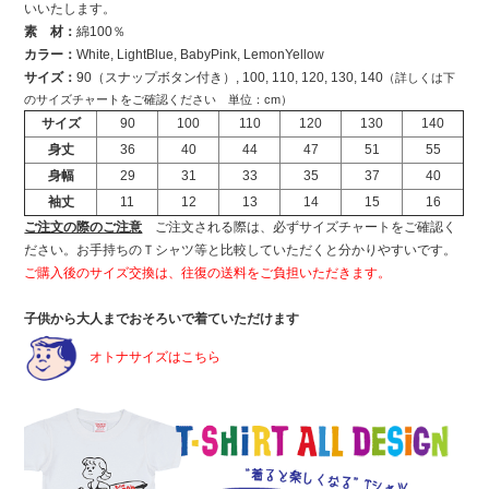
いいたします。
素 材：
綿100％
カラー：
White, LightBlue, BabyPink, LemonYellow
サイズ：
90（スナップボタン付き）, 100, 110, 120, 130, 140
（詳しくは下
のサイズチャートをご確認ください 単位：cm）
サイズ
90
100
110
120
130
140
身丈
36
40
44
47
51
55
身幅
29
31
33
35
37
40
袖丈
11
12
13
14
15
16
ご注文の際のご注意
ご注文される際は、必ずサイズチャートをご確認く
ださい。お手持ちのＴシャツ等と比較していただくと分かりやすいです。
ご購入後のサイズ交換は、往復の送料をご負担いただきます。
子供から大人までおそろいで着ていただけます
オトナサイズはこちら