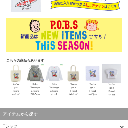
こちらの商品もあります
You’ve
Kid's
Kid's
You’ve
You’ve
You’ve
got a
You’ve got
You’ve got
got a
got a
got a
Friend
a Friend
a Friend
Friend
Friend
Friend
ｴｺﾊﾞｯｸﾞ
ZIPﾊﾟｰｶｰ
ロンT
ﾄｰﾄﾊﾞｯｸﾞ
ﾊﾝﾄﾞﾀｵﾙ
ﾏｸﾞﾈｯﾄ
アイテムから探す
Tシャツ