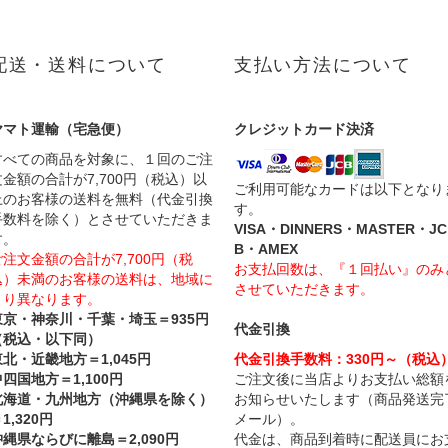
配送・送料について
支払い方法について
ヤマト運輸（宅急便）
クレジットカード決済
すべての商品を対象に、１回のご注
文金額の合計が7,700円（税込）以
ご利用可能なカードは以下となり
上のお客様の送料を無料（代金引換
す。
手数料を除く）とさせていただきま
VISA・DINNERS・MASTER・JC
す。
B・AMEX
ご注文金額の合計が7,700円（税
お支払回数は、『１回払い』のみ
込）未満のお客様の送料は、地域に
させていただきます。
より異なります。
東京・神奈川・千葉・埼玉＝935円
代金引換
（税込・以下同）
東北・近畿地方＝1,045円
代金引換手数料：330円～（税込
四国地方＝1,100円
ご注文後に当店よりお支払い総額
北海道・九州地方（沖縄県を除く）
お知らせいたします（商品発送完
1,320円
メール）。
沖縄県ならびに離島＝2,090円
代金は、商品到着時に配送員にお