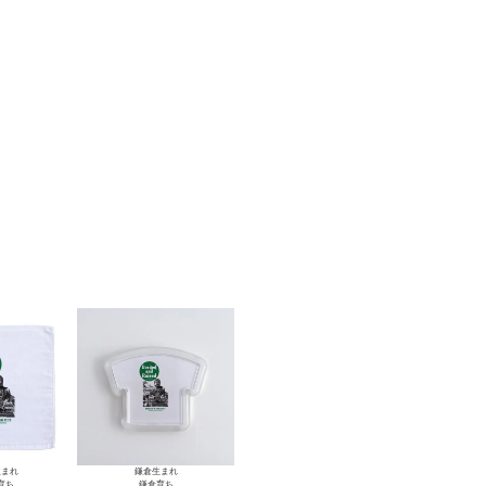
生まれ
鎌倉生まれ
育ち
鎌倉育ち