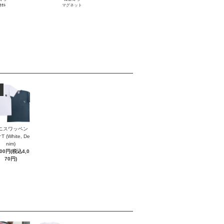
ﾀｵﾙ
マグネット
ニスワッペン
 (White, De
nim)
700円(税込4,0
70円)