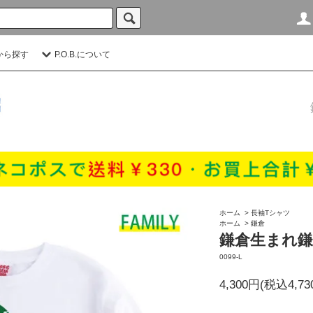
から探す
P.O.B.について
ホーム
>
長袖Tシャツ
ホーム
>
鎌倉
鎌倉生まれ鎌
0099-L
4,300円(税込4,73