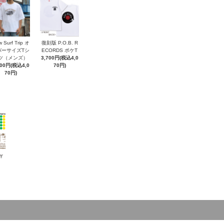
 Surf Trip オ
復刻版 P.O.B. R
バーサイズTシ
ECORDS ポケT
ツ（メンズ）
3,700円(税込4,0
700円(税込4,0
70円)
70円)