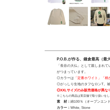
P.O.B.が作る、鎌倉最高（
「長谷の大仏」として親しまれている
がつまっています。
◎カラーは
「定番ホワイト」「柄
◎がっしり生地のタフなロンT。
◎XXLサイズのみ販売価格が異な
※こちらの商品は実店舗で取り扱いをし
素 材：
綿100％（オープンエン
カラー：
White, Stone