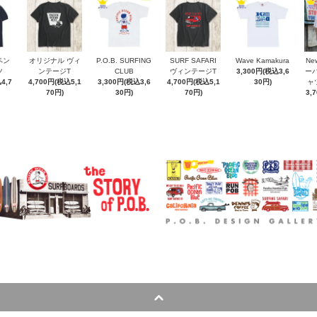
ペン
オリジナル ヴィ
P.O.B. SURFING
SURF SAFARI
Wave Kamakura
New
ツ
ンテージT
CLUB
ヴィンテージT
3,300円(税込3,6
ー
4,7
4,700円(税込5,1
3,300円(税込3,6
4,700円(税込5,1
30円)
ャ
70円)
30円)
70円)
3,