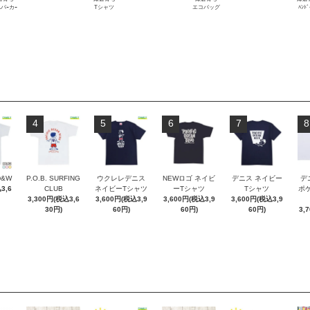
Lパｰカｰ
Tシャツ
エコバッグ
ﾊﾝﾄﾞ
4
5
6
7
8
D&W
P.O.B. SURFING
ウクレレデニス
NEWロゴ ネイビ
デニス ネイビー
デ
3,6
CLUB
ネイビーTシャツ
ーTシャツ
Tシャツ
ポケT
3,300円(税込3,6
3,600円(税込3,9
3,600円(税込3,9
3,600円(税込3,9
30円)
60円)
60円)
60円)
3,