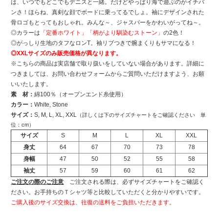
は、いつでもどこでもデニスと一緒。だけどやっぱり海で遊ぶのがイチバ
ンさ！ほらね、真剣な顔でボードに乗ってるでしょ。袖にデザインされた
骨ロゴもとってもおしゃれ。みんな～、ジャスパーをかわいがってね～。
◎カラーは
「定番ホワイト」「柄がより馴染むストーン」
の2色！
◎がっしり生地のタフなロンT。袖リブつきで腕まくりもサマになる！
◎XXLサイズのみ販売価格が異なります。
※こちらの商品は実店舗で取り扱いをしていない場合があります。詳細に
つきましては、お問い合わせフォームからご質問いただけますよう、お願
いいたします。
素 材：
綿100％（オープンエンド糸使用）
カラー：
White, Stone
サイズ：
S, M, L, XL, XXL
（詳しくは下のサイズチャートをご確認ください 単
位：cm）
サイズ
S
M
L
XL
XXL
身丈
64
67
70
73
78
身幅
47
50
52
55
58
袖丈
57
59
60
61
62
ご注文の際のご注意
ご注文される際は、必ずサイズチャートをご確認く
ださい。お手持ちのＴシャツ等と比較していただくと分かりやすいです。
ご購入後のサイズ交換は、往復の送料をご負担いただきます。