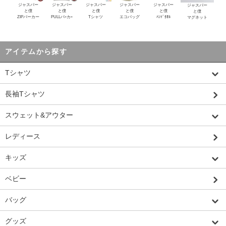
ジャスパー
ジャスパー
ジャスパー
ジャスパー
ジャスパー
ジャスパー
と僕
と僕
と僕
と僕
と僕
と僕
ZIPパーカー
PULLパｰカｰ
Tシャツ
エコバッグ
ﾊﾝﾄﾞﾀｵﾙ
マグネット
アイテムから探す
Tシャツ
長袖Tシャツ
スウェット&アウター
レディース
キッズ
ベビー
バッグ
グッズ