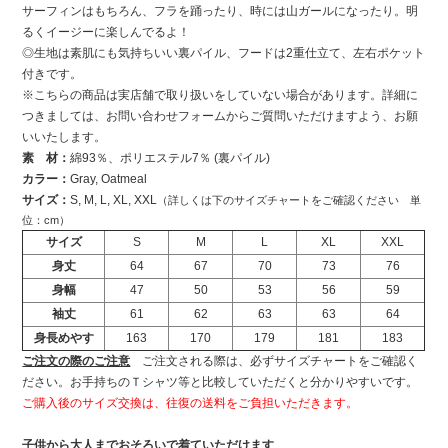
サーフィンはもちろん、フラを踊ったり、時には山ガールになったり。明
るくイージーに楽しんでるよ！
◎生地は素肌にも気持ちいい裏パイル、フードは2重仕立て、左右ポケット
付きです。
※こちらの商品は実店舗で取り扱いをしていない場合があります。詳細に
つきましては、お問い合わせフォームからご質問いただけますよう、お願
いいたします。
素 材：
綿93％、ポリエステル7％ (裏パイル)
カラー：
Gray, Oatmeal
サイズ：
S, M, L, XL, XXL
（詳しくは下のサイズチャートをご確認ください 単
位：cm）
サイズ
S
M
L
XL
XXL
身丈
64
67
70
73
76
身幅
47
50
53
56
59
袖丈
61
62
63
63
64
身長めやす
163
170
179
181
183
ご注文の際のご注意
ご注文される際は、必ずサイズチャートをご確認く
ださい。お手持ちのＴシャツ等と比較していただくと分かりやすいです。
ご購入後のサイズ交換は、往復の送料をご負担いただきます。
子供から大人までおそろいで着ていただけます