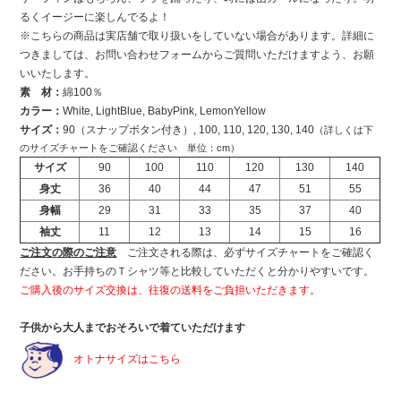
るくイージーに楽しんでるよ！
※こちらの商品は実店舗で取り扱いをしていない場合があります。詳細に
つきましては、お問い合わせフォームからご質問いただけますよう、お願
いいたします。
素 材：
綿100％
カラー：
White, LightBlue, BabyPink, LemonYellow
サイズ：
90（スナップボタン付き）, 100, 110, 120, 130, 140
（詳しくは下
のサイズチャートをご確認ください 単位：cm）
サイズ
90
100
110
120
130
140
身丈
36
40
44
47
51
55
身幅
29
31
33
35
37
40
袖丈
11
12
13
14
15
16
ご注文の際のご注意
ご注文される際は、必ずサイズチャートをご確認く
ださい。お手持ちのＴシャツ等と比較していただくと分かりやすいです。
ご購入後のサイズ交換は、往復の送料をご負担いただきます。
子供から大人までおそろいで着ていただけます
オトナサイズはこちら