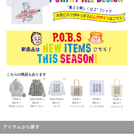
こちらの商品もあります
P.O.B.’s
Kid's P.O.B.’s
Kid's P.O.B.’s
P.O.B.’s
P.O.B.’s
P.O.B.’s
ALLカー
ALLカー
ALLカー
ALLカー
ALLカー
ALLカー
PULLパーカー
ZIPパーカー
ロンT
トートバッグ
ハンドタオル
エコバッグ
アイテムから探す