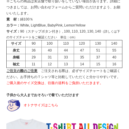
※こちらの商品は実店舗で取り扱いをしていない場合があります。詳細に
つきましては、お問い合わせフォームからご質問いただけますよう、お願
いいたします。
素 材：
綿100％
カラー：
White, LightBlue, BabyPink, LemonYellow
サイズ：
90（スナップボタン付き）, 100, 110, 120, 130, 140
（詳しくは下
のサイズチャートをご確認ください 単位：cm）
サイズ
90
100
110
120
130
140
身丈
36
40
44
47
51
55
身幅
29
31
33
35
37
40
袖丈
11
12
13
14
15
16
ご注文の際のご注意
ご注文される際は、必ずサイズチャートをご確認く
ださい。お手持ちのＴシャツ等と比較していただくと分かりやすいです。
ご購入後のサイズ交換は、往復の送料をご負担いただきます。
子供から大人までおそろいで着ていただけます
オトナサイズはこちら