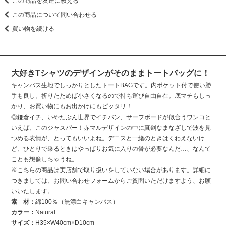
この商品を友達に教える
この商品について問い合わせる
買い物を続ける
大好きTシャツのデザインがそのままトートバッグに！
キャンバス生地でしっかりとしたトートBAGです。内ポケット付で使い勝
手も良し。折りたためば小さくなるので持ち運び自由自在。底マチもしっ
かり、お買い物にもお出かけにもピッタリ！
◎鎌倉イチ、いやたぶん世界でイチバン、サーフボードが似合うワンコと
いえば、このジャスパー！赤マルデザインの中に真剣なまなざしで波を見
つめる表情が、とってもいいよね。デニスと一緒のときはくわえないけ
ど、ひとりで乗るときはやっぱりお気に入りの骨が必要なんだ…、なんて
ことも想像しちゃうね。
※こちらの商品は実店舗で取り扱いをしていない場合があります。詳細に
つきましては、お問い合わせフォームからご質問いただけますよう、お願
いいたします。
素 材：
綿100％（無漂白キャンバス）
カラー：
Natural
サイズ：
H35×W40cm×D10cm