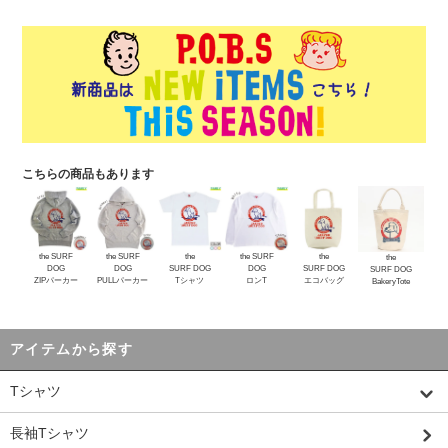
こちらの商品もあります
the SURF
the SURF
the
the SURF
the
the
DOG
DOG
SURF DOG
DOG
SURF DOG
SURF DOG
ZIPパーカー
PULLパーカー
Tシャツ
ロンT
エコバッグ
BakeryTote
アイテムから探す
Tシャツ
長袖Tシャツ