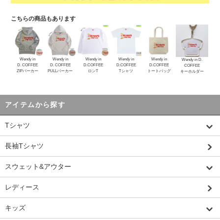
こちらの商品もあります
Wendy in
Wendy in
Wendy in
Wendy in
Wendy in
Wendy in D.
D. COFFEE
D. COFFEE
D.COFFEE
D.COFFEE
D.COFFEE
COFFEE
ZIPパーカー
PULLパーカー
ロンT
Tシャツ
トートバッグ
キーホルダー
アイテムから探す
Tシャツ
長袖Tシャツ
スウェット&アウター
レディース
キッズ