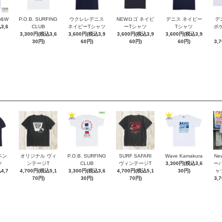
D&W
P.O.B. SURFING
ウクレレデニス
NEWロゴ ネイビ
デニス ネイビー
デ
3,6
CLUB
ネイビーTシャツ
ーTシャツ
Tシャツ
ポケT
3,300円(税込3,6
3,600円(税込3,9
3,600円(税込3,9
3,600円(税込3,9
30円)
60円)
60円)
60円)
3,
ペン
オリジナル ヴィ
P.O.B. SURFING
SURF SAFARI
Wave Kamakura
New
ツ
ンテージT
CLUB
ヴィンテージT
3,300円(税込3,6
ー
4,7
4,700円(税込5,1
3,300円(税込3,6
4,700円(税込5,1
30円)
ャ
70円)
30円)
70円)
3,