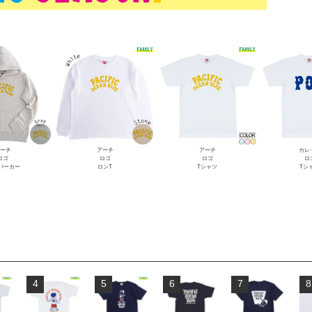
ーチ
アーチ
アーチ
カレ
ロゴ
ロゴ
ロゴ
ロ
Lパーカー
ロンT
Tシャツ
Tシ
4
5
6
7
8