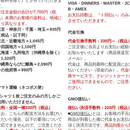
手数料を除く）とさせていただきま
VISA・DINNERS・MASTER・JC
す。
B・AMEX
ご注文金額の合計が7,700円（税
お支払回数は、『１回払い』のみ
込）未満のお客様の送料は、地域に
させていただきます。
より異なります。
東京・神奈川・千葉・埼玉＝935円
代金引換
（税込・以下同）
東北・近畿地方＝1,045円
代金引換手数料：330円～（税込
四国地方＝1,100円
ご注文後に当店よりお支払い総額
北海道・九州地方（沖縄県を除く）
お知らせいたします（商品発送完
1,320円
メール）。
沖縄県ならびに離島＝2,090円
代金は、商品到着時に配送員にお
その他府県＝990円
払いください（現金のみ）。
代金
換サービスで、クレジットカード
ご使用はできませんので、ご注意
ヤマト運輸（ネコポス便）
ださい。
Tシャツ１枚ご注文のみの方しかご
GMO後払い
利用いただけません。
送料：全国一律330円（税込）
後払い決済手数料：220円（税込
なお、こちらの配送方法をお選びい
■
GMO後払い
とは、お客様の手元
ただいた場合、以下の要項について
商品が到着した後に代金をお支払
対応できませんので、ご注意くださ
頂く決済方法です。
商品到着から