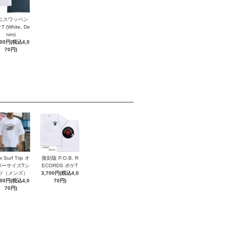
ニスワッペン
 (White, De
nim)
700円(税込4,0
70円)
 Surf Trip オ
復刻版 P.O.B. R
バーサイズTシ
ECORDS ポケT
ツ（メンズ）
3,700円(税込4,0
700円(税込4,0
70円)
70円)