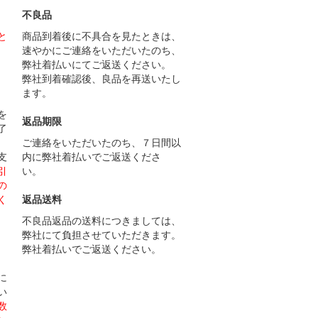
不良品
と
商品到着後に不具合を見たときは、
速やかにご連絡をいただいたのち、
弊社着払いにてご返送ください。
弊社到着確認後、良品を再送いたし
ます。
）
を
返品期限
了
ご連絡をいただいたのち、７日間以
支
内に弊社着払いでご返送くださ
引
い。
の
く
返品送料
不良品返品の送料につきましては、
弊社にて負担させていただきます。
弊社着払いでご返送ください。
）
に
い
数