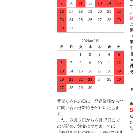
9
10
11
12
13
14
15
16
17
18
19
20
21
22
23
24
25
26
27
28
29
30
31
2026年9月
日
月
火
水
木
金
土
中
1
2
3
4
5
＝
6
7
8
9
10
11
12
13
14
15
16
17
18
19
20
21
22
23
24
25
26
27
28
29
30
背景が赤色の日は、発送業務ならび
に問い合わせ対応を休止いたしま
す。
また、８月６日から８月17日まで
の期間のご注文につきましては、
『商品配達日の指定』も併せて休止