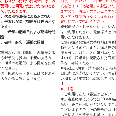
い。
お選びいただいた場合には、以
日後、GMOペイメントサービス
下要項にご同意いただいたものとさ
式会社より『払込票』を郵送いた
せていただきます。
ますので、お近くのコンビニエン
１、代金引換決済によるお支払い
ストア・郵便局（ゆうちょ銀行）
２、手渡し配送（郵便受け投函とな
銀行にてお支払いください。
ります）
※郵便局でのお支払いには、払込
３、ご希望の配達日および配達時間
をご利用ください。電信振替はご
指定
用いただけません。
４、破損・紛失・遅延の賠償
※銀行振込の場合の手数料はお客
負担となります。また、振込先の
配達日ならびに時間にご希望がある
座番号はお取引ごとに毎回異なり
方や郵便受け投函に不安のある方
すので、請求書に記載された口座
は、通常の宅配便による配送をお選
号をご確認ください。
びください。
■お支払い期限／請求書発行から1
なお、配送リードタイムはおおよそ
日以内にお支払いください。お支
最大かかる日数となります。
い期限は請求書にも記載しており
す。
■ご注意
・ご利用にあたり審査がございま
す。審査結果によっては「GMO
払い」をご利用いただけない場合
ございますので、その場合には別
お支払方法へ変更をお願いします