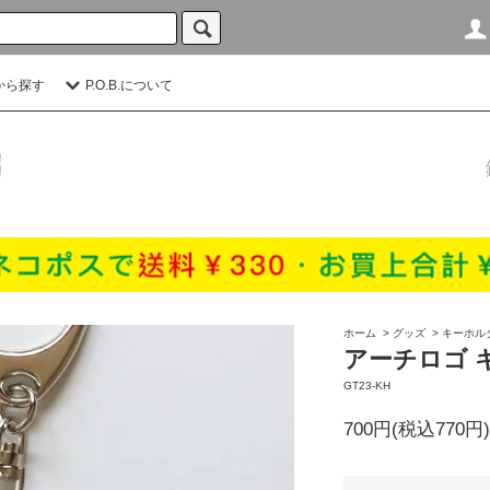
から探す
P.O.B.について
ホーム
>
グッズ
>
キーホル
アーチロゴ 
GT23-KH
700円(税込770円)