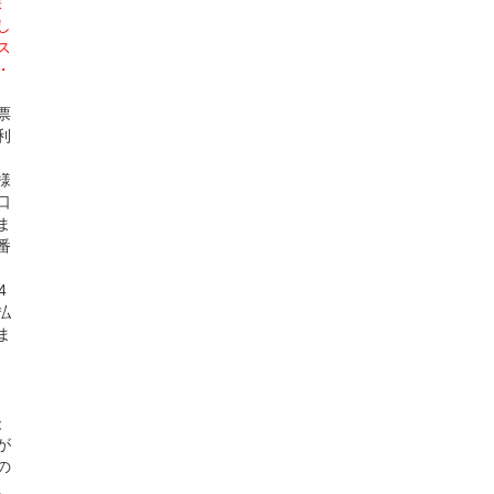
株
し
ス
・
票
利
様
口
ま
番
4
払
ま
後
が
の
。