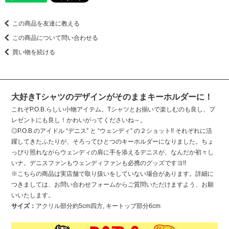
この商品を友達に教える
この商品について問い合わせる
買い物を続ける
大好きTシャツのデザインがそのままキーホルダーに！
これぞP.O.B.らしい小物アイテム。Tシャツとお揃いで楽しむのも良し、プ
レゼントにも良し！かわいがってくださいね～。
◎P.O.B.のアイドル “デニス” と “ウェンディ” の２ショット!! それぞれに活
躍してきたふたりが、そろってひとつのキーホルダーになりました。ちょ
っぴり照れながらウェンディの肩に手を添えるデニスが、なんだか初々し
いナ。デニスファンもウェンディファンも必携のグッズですヨ!!
※こちらの商品は実店舗で取り扱いをしていない場合があります。詳細に
つきましては、お問い合わせフォームからご質問いただけますよう、お願
いいたします。
サイズ：
アクリル部分約5cm四方, キートップ部分6cm