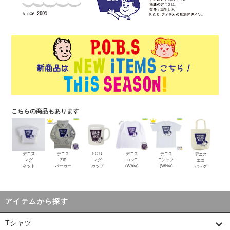
こちらの商品もあります
デニス
デニス
P.O.B.
デニス
デニス
デニス
マグ
ZIP
マグ
ロンT
Tシャツ
エコ
ネット
パーカー
カップ
(White)
(White)
バッグ
アイテムから探す
Tシャツ