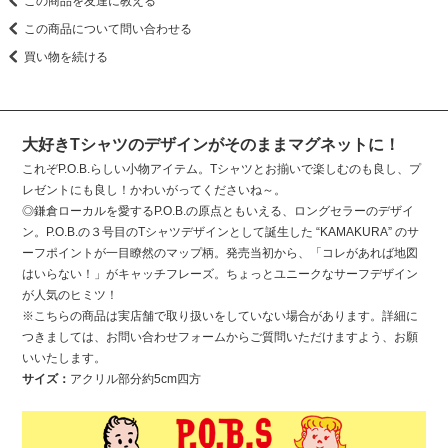
この商品を友達に教える
この商品について問い合わせる
買い物を続ける
大好きTシャツのデザインがそのままマグネットに！
これぞP.O.B.らしい小物アイテム。Tシャツとお揃いで楽しむのも良し、プ
レゼントにも良し！かわいがってくださいね～。
◎鎌倉ローカルを愛するP.O.B.の原点ともいえる、ロングセラーのデザイ
ン。P.O.B.の３号目のTシャツデザインとして誕生した “KAMAKURA” のサ
ーフポイントが一目瞭然のマップ柄。発売当初から、「コレがあれば地図
はいらない！」がキャッチフレーズ。ちょっとユニークなサーフデザイン
が人気のヒミツ！
※こちらの商品は実店舗で取り扱いをしていない場合があります。詳細に
つきましては、お問い合わせフォームからご質問いただけますよう、お願
いいたします。
サイズ：
アクリル部分約5cm四方