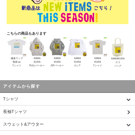
こちらの商品もあります
鎌倉マップ
KAMA
KAMA
KAMA
KAMA
KAMAKURA
寛多ver
KURA
KURA
KURA
KURA
エコ
Tシャツ
PULLパーカー
ZIPパーカー
ロンT
Tシャツ
バッグ
アイテムから探す
Tシャツ
長袖Tシャツ
スウェット&アウター