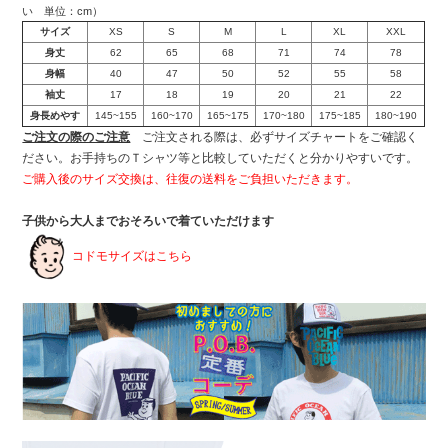
い 単位：cm）
サイズ
XS
S
M
L
XL
XXL
身丈
62
65
68
71
74
78
身幅
40
47
50
52
55
58
袖丈
17
18
19
20
21
22
身長めやす
145~155
160~170
165~175
170~180
175~185
180~190
ご注文の際のご注意
ご注文される際は、必ずサイズチャートをご確認く
ださい。お手持ちのＴシャツ等と比較していただくと分かりやすいです。
ご購入後のサイズ交換は、往復の送料をご負担いただきます。
子供から大人までおそろいで着ていただけます
コドモサイズはこちら